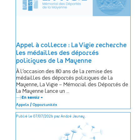
Appel à collecte : La Vigie recherche
les médailles des déportés
politiques de la Mayenne
À l’occasion des 80 ans de la remise des
médailles des déportés politiques de la
Mayenne, La Vigie – Mémorial des Déportés de
la Mayenne lance un …
En savoir +
sur
Appel
Appels / Opportunités
à
collecte
Publié le 07/07/2026 par André Jaunay.
:
La
Vigie
recherche
les
médailles