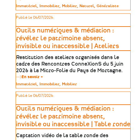
Trouver
Type
Immatériel
Immobilier
Mobilier
Naturel
Généraliste
sa
de
formation
patrimoine
Publié le 06/07/2026.
dans
le
patrimoine
Outils numériques & médiation :
:
une
révéler le patrimoine absent,
méthode
invisible ou inaccessible | Ateliers
en
5
étapes
Restitution des ateliers organisés dans le
cadre des Rencontres ConneXionS du 5 juin
2026 à la Micro-Folie du Pays de Mortagne.
En savoir +
sur
Outils
Type
Immatériel
Immobilier
Mobilier
numériques
de
&
patrimoine
Publié le 06/07/2026.
médiation
:
révéler
Outils numériques & médiation :
le
patrimoine
révéler le patrimoine absent,
absent,
invisible ou inaccessible | Table ronde
invisible
ou
inaccessible
Captation vidéo de la table ronde des
|