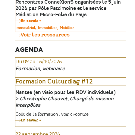
Rencontres ConneXionS organisées le 5 juin
Ateliers
2026 par Pôle Patrimoine et le service
Médiation Micro-Folie du Pays …
En savoir +
sur
Outils
Type
Immatériel
Immobilier
Mobilier
numériques
de
Voir les ressources
&
patrimoine
médiation
:
révéler
AGENDA
le
patrimoine
Du 09 au 16/10/2026
absent,
invisible
Formation, webinaire
ou
inaccessible
|
Formation Culturdiag #12
Table
ronde
Lieu
Nantes (en visio pour les RDV individuels)
Christophe Chauvet, Chargé de mission
Organisateur
Interpôles
Tarifs
Coût de la formation : voir ci-contre
En savoir +
sur
Formation
Culturdiag
22 septembre 2026
#12