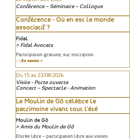
Conférence – Séminaire – Colloque
Conférence - Où en est le monde
associatif ?
Lieu
Fidal
Fidal Avocats
Organisateur
Tarifs
Participation gratuite, sur inscription.
En savoir +
sur
Conférence
-
Du 15 au 23/08/2026
Où
en
Visite - Porte ouverte
est
Concert – Spectacle - Animation
le
monde
associatif
Le Moulin de Gô célèbre le
?
patrimoine vivant tout l'été
Lieu
Moulin de Gô
Amis du Moulin de Gô
Organisateur
Tarifs
Entrée libre – participation libre aux visites