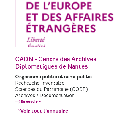
CADN - Centre des Archives
Diplomatiques de Nantes
Type
Organisme public et semi-public
de
Domaine
Recherche, inventaire
structure
d'activité
Sciences du Patrimoine (GOSP)
Archives / Documentation
En savoir +
sur
CADN
Voir tout l'annuaire
-
Centre
des
Archives
Diplomatiques
de