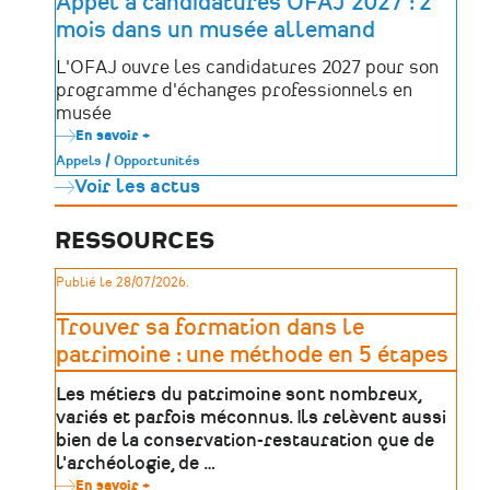
Appel à candidatures OFAJ 2027 : 2
enfants
mois dans un musée allemand
de
France
à
L'OFAJ ouvre les candidatures 2027 pour son
la
programme d'échanges professionnels en
langue
de
musée
leur
En savoir +
sur
territoire
Appel
!
Appels / Opportunités
à
Voir les actus
candidatures
OFAJ
2027
:
RESSOURCES
2
mois
Publié le 28/07/2026.
dans
un
musée
Trouver sa formation dans le
allemand
patrimoine : une méthode en 5 étapes
Les métiers du patrimoine sont nombreux,
variés et parfois méconnus. Ils relèvent aussi
bien de la conservation-restauration que de
l'archéologie, de …
En savoir +
sur