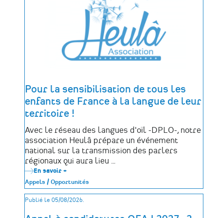
des
déportés
politiques
de
la
Mayenne
Pour la sensibilisation de tous les
enfants de France à la langue de leur
territoire !
Avec le réseau des langues d'oïl -DPLO-, notre
association Heulâ prépare un événement
national sur la transmission des parlers
régionaux qui aura lieu …
En savoir +
sur
Pour
Appels / Opportunités
la
sensibilisation
Publié le 05/08/2026.
de
tous
les