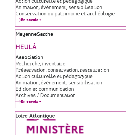
de
Domaine
Action culturelle et pédagogique
structure
d'activité
Animation, événement, sensibilisation
Conservation du patrimoine et archéologie
En savoir +
sur
Le
Chronographe
Zone
Mayenne
Sarthe
géographique
HEULÂ
Type
Association
de
Domaine
Recherche, inventaire
structure
d'activité
Préservation, conservation, restauration
Action culturelle et pédagogique
Animation, événement, sensibilisation
Edition et communication
Archives / Documentation
En savoir +
sur
HEULÂ
Zone
Loire-Atlantique
géographique