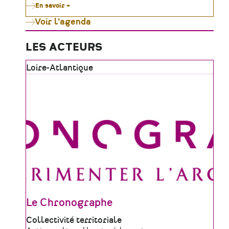
En savoir +
sur
Le
Voir l'agenda
Moulin
de
Gô
célèbre
LES ACTEURS
le
patrimoine
Zone
Loire-Atlantique
vivant
tout
géographique
l'été
Le Chronographe
Type
Collectivité territoriale