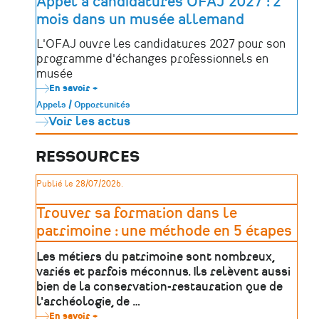
Appel à candidatures OFAJ 2027 : 2
enfants
mois dans un musée allemand
de
France
à
L'OFAJ ouvre les candidatures 2027 pour son
la
programme d'échanges professionnels en
langue
de
musée
leur
En savoir +
sur
territoire
Appel
!
Appels / Opportunités
à
Voir les actus
candidatures
OFAJ
2027
:
RESSOURCES
2
mois
Publié le 28/07/2026.
dans
un
musée
Trouver sa formation dans le
allemand
patrimoine : une méthode en 5 étapes
Les métiers du patrimoine sont nombreux,
variés et parfois méconnus. Ils relèvent aussi
bien de la conservation-restauration que de
l'archéologie, de …
En savoir +
sur