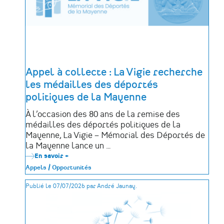
Appel à collecte : La Vigie recherche
les médailles des déportés
politiques de la Mayenne
À l’occasion des 80 ans de la remise des
médailles des déportés politiques de la
Mayenne, La Vigie – Mémorial des Déportés de
la Mayenne lance un …
En savoir +
sur
Appel
Appels / Opportunités
à
collecte
Publié le 07/07/2026 par André Jaunay.
:
La
Vigie
recherche
les
médailles