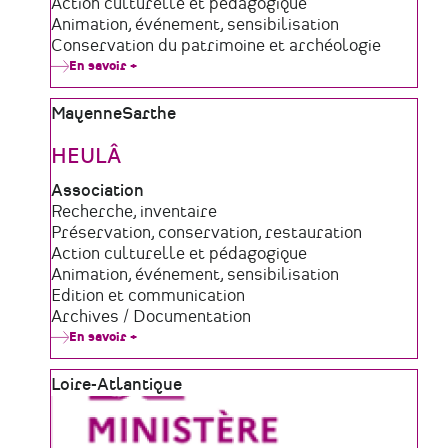
de
Domaine
Action culturelle et pédagogique
structure
d'activité
Animation, événement, sensibilisation
Conservation du patrimoine et archéologie
En savoir +
sur
Le
Chronographe
Zone
Mayenne
Sarthe
géographique
HEULÂ
Type
Association
de
Domaine
Recherche, inventaire
structure
d'activité
Préservation, conservation, restauration
Action culturelle et pédagogique
Animation, événement, sensibilisation
Edition et communication
Archives / Documentation
En savoir +
sur
HEULÂ
Zone
Loire-Atlantique
géographique