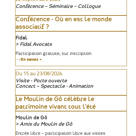
Conférence – Séminaire – Colloque
Conférence - Où en est le monde
associatif ?
Lieu
Fidal
Fidal Avocats
Organisateur
Tarifs
Participation gratuite, sur inscription.
En savoir +
sur
Conférence
-
Du 15 au 23/08/2026
Où
en
Visite - Porte ouverte
est
Concert – Spectacle - Animation
le
monde
associatif
Le Moulin de Gô célèbre le
?
patrimoine vivant tout l'été
Lieu
Moulin de Gô
Amis du Moulin de Gô
Organisateur
Tarifs
Entrée libre – participation libre aux visites