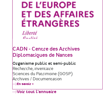
CADN - Centre des Archives
Diplomatiques de Nantes
Type
Organisme public et semi-public
de
Domaine
Recherche, inventaire
structure
d'activité
Sciences du Patrimoine (GOSP)
Archives / Documentation
En savoir +
sur
CADN
Voir tout l'annuaire
-
Centre
des
Archives
Diplomatiques
de