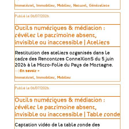
Trouver
Type
Immatériel
Immobilier
Mobilier
Naturel
Généraliste
sa
de
formation
patrimoine
Publié le 06/07/2026.
dans
le
patrimoine
Outils numériques & médiation :
:
une
révéler le patrimoine absent,
méthode
invisible ou inaccessible | Ateliers
en
5
étapes
Restitution des ateliers organisés dans le
cadre des Rencontres ConneXionS du 5 juin
2026 à la Micro-Folie du Pays de Mortagne.
En savoir +
sur
Outils
Type
Immatériel
Immobilier
Mobilier
numériques
de
&
patrimoine
Publié le 06/07/2026.
médiation
:
révéler
Outils numériques & médiation :
le
patrimoine
révéler le patrimoine absent,
absent,
invisible ou inaccessible | Table ronde
invisible
ou
inaccessible
Captation vidéo de la table ronde des
|