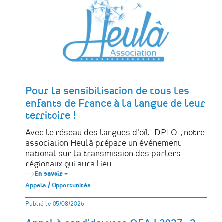
des
déportés
politiques
de
la
Mayenne
Pour la sensibilisation de tous les
enfants de France à la langue de leur
territoire !
Avec le réseau des langues d'oïl -DPLO-, notre
association Heulâ prépare un événement
national sur la transmission des parlers
régionaux qui aura lieu …
En savoir +
sur
Pour
Appels / Opportunités
la
sensibilisation
Publié le 05/08/2026.
de
tous
les