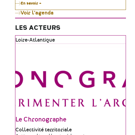
En savoir +
sur
Le
Voir l'agenda
Moulin
de
Gô
célèbre
LES ACTEURS
le
patrimoine
Zone
Loire-Atlantique
vivant
tout
géographique
l'été
Le Chronographe
Type
Collectivité territoriale