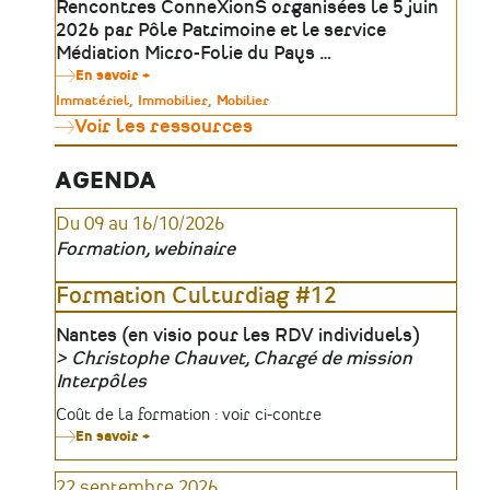
Rencontres ConneXionS organisées le 5 juin
Ateliers
2026 par Pôle Patrimoine et le service
Médiation Micro-Folie du Pays …
En savoir +
sur
Outils
Type
Immatériel
Immobilier
Mobilier
numériques
de
Voir les ressources
&
patrimoine
médiation
:
révéler
AGENDA
le
patrimoine
Du 09 au 16/10/2026
absent,
invisible
Formation, webinaire
ou
inaccessible
|
Formation Culturdiag #12
Table
ronde
Lieu
Nantes (en visio pour les RDV individuels)
Christophe Chauvet, Chargé de mission
Organisateur
Interpôles
Tarifs
Coût de la formation : voir ci-contre
En savoir +
sur
Formation
Culturdiag
22 septembre 2026
#12