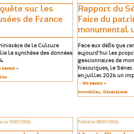
quête sur les
Rapport du Sé
sées de France
Faire du patr
monumental 
ministère de la Culture
Face aux défis que r
lie la synthèse des données
aujourd'hui les propr
4
gestionnaires de mo
historiques, le Sénat 
 savoir +
sur
Enquête
en juillet 2026 un im
lier
sur
En savoir +
sur
les
imoine
Rapport
musées
Type
Immobilier
Généraliste
du
de
de
Sénat
France
patrimoine
:
Faire
du
é le 10/07/2026.
Publié le 08/07/2026.
patrimoine
monumental