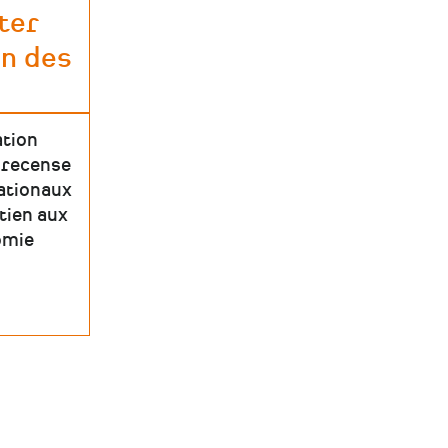
nter
on des
ation
 recense
nationaux
tien aux
omie