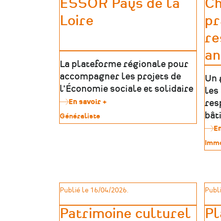
ESSOR Pays de la
Ch
patrimoniaux
Loire
pr
re
an
La plateforme régionale pour
accompagner les projets de
Un 
l'Économie sociale et solidaire
les
En savoir +
sur
res
ESSOR
bâti
Type
Généraliste
Pays
de
En
de
patrimoine
la
Type
Immo
Loire
de
patr
Publié le 16/04/2026.
Publi
Patrimoine culturel
Pl