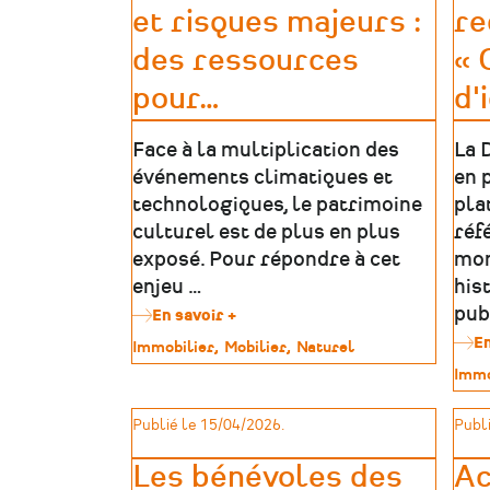
et risques majeurs :
re
des ressources
« 
pour
…
d'
Face à la multiplication des
La 
événements climatiques et
en 
technologiques, le patrimoine
pla
culturel est de plus en plus
réf
exposé. Pour répondre à cet
mon
enjeu …
his
pub
En savoir +
sur
Patrimoine
En
Type
Immobilier
Mobilier
Naturel
culturel
de
Type
Immo
et
patrimoine
de
risques
patr
majeurs
Publié le 15/04/2026.
Publi
:
des
Les bénévoles des
Ac
ressources