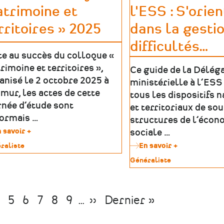
durable
trimoine et
l'ESS : S'orie
et
inclusive
rritoires » 2025
dans la gesti
à
difficultés
…
l’horizon
2050
te au succès du colloque «
rimoine et territoires »,
Ce guide de la Délég
anisé le 2 octobre 2025 à
ministérielle à l’ESS
mur, les actes de cette
tous les dispositifs 
rnée d’étude sont
et territoriaux de sou
ormais …
structures de l’écon
 savoir +
sur
sociale …
Actes
raliste
En savoir +
sur
du
La
colloque
Type
Généraliste
imoine
boussole
«
de
de
Matrimoine
patrimoine
l'ESS
et
:
territoires
e
Page
4
Page
5
Page
6
Page
7
Page
8
Page
9
…
Page
››
Dernière
Dernier »
S'orienter
»
dans
suivante
page
2025
la