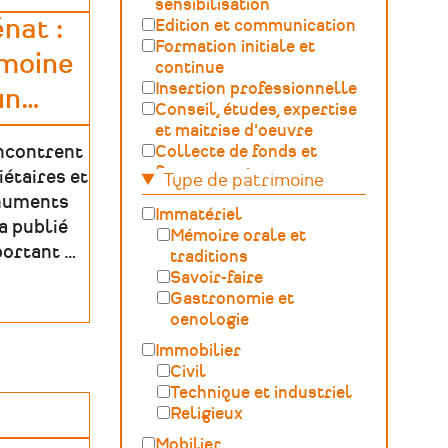
sensibilisation
nat :
Edition et communication
Formation initiale et
imoine
continue
Insertion professionnelle
un
…
Conseil, études, expertise
et maitrise d'oeuvre
encontrent
Collecte de fonds et
financement
iétaires et
Type de patrimoine
Gestion, développement,
numents
ingénierie culturelle
Immatériel
a publié
Fédération – Syndicat
Mémoire orale et
portant …
professionnel
traditions
Sciences du Patrimoine
Savoir-faire
(GOSP)
Gastronomie et
Archives /
oenologie
Documentation
Immobilier
Conservation du
Civil
patrimoine et
Technique et industriel
archéologie
Religieux
Humanités numériques
Mobilier
Relations Publiques