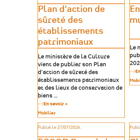
Plan d'action de
En
sûreté des
mu
établissements
patrimoniaux
Le 
pub
Le ministère de la Culture
202
vient de publier son Plan
En
d'action de sûreté des
établissements patrimoniaux
Type
Mobi
de
et des lieux de conservation de
patr
biens …
En savoir +
sur
Plan
Type
Mobilier
d'action
de
de
patrimoine
Publié le 27/07/2026.
Publi
sûreté
des
établissements