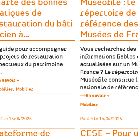
arte des bonnes
Muséofile : le
un
levier
atiques de
répertoire de
de
développem
stauration du bâti
référence de
dans
les
cien à
…
Musées de Fr
territoires
guide pour accompagner
Vous recherchez des
 projets de restauration
informations fiables 
pectueux du patrimoine
actualisées sur un M
.
France ? Le répertoir
Muséofile constitue 
 savoir +
sur
Charte
nationale de référen
bilier
Mobilier
des
En savoir +
sur
bonnes
imoine
Muséofile
pratiques
Type
Mobilier
:
de
de
le
restauration
patrimoine
é le 16/04/2026.
Publié le 15/04/2026.
répertoire
du
de
bâti
référence
ateforme de
CESE – Pour 
ancien
des