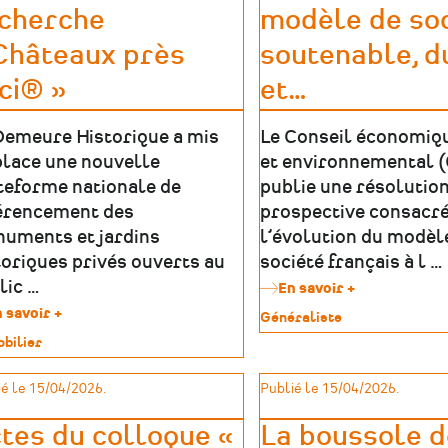
à
cherche
modèle de so
Musées
Nantes
de
Châteaux près
soutenable, d
France
ici® »
et
…
Demeure Historique a mis
Le Conseil économiqu
place une nouvelle
et environnemental 
teforme nationale de
publie une résolutio
érencement des
prospective consacré
uments et jardins
l’évolution du modèl
toriques privés ouverts au
société français à l …
lic …
En savoir +
sur
CESE
 savoir +
sur
Type
Généraliste
–
Plateforme
de
bilier
Pour
de
patrimoine
un
recherche
imoine
modèle
é le 15/04/2026.
Publié le 15/04/2026.
« Châteaux
de
près
société
d'ici®
tes du colloque «
La boussole d
soutenable,
»