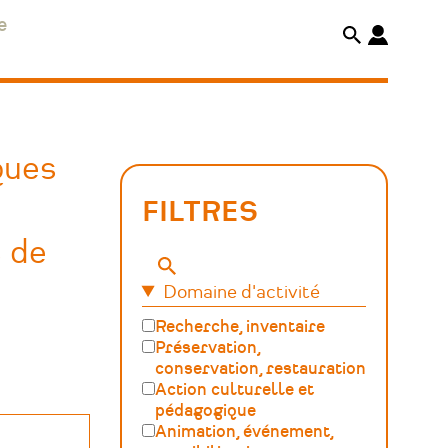
e
ques
FILTRES
s de
Mots-
Domaine d'activité
clés
Recherche, inventaire
Préservation,
conservation, restauration
Action culturelle et
pédagogique
Animation, événement,