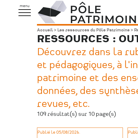
Aller
Pôle
menu
au
Patrimoine
contenu
Accueil
Les ressources du Pôle Patrimoine
Re
Fil
principal
RESSOURCES : OU
d'Ariane
Découvrez dans la rubr
et pédagogiques, à l'i
patrimoine et des ens
données, des synthèse
revues, etc.
109 résultat(s) sur 10 page(s)
Publié le 05/08/2026.
Publi