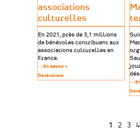
pour
associations
Ma
mieux
anticiper
culturelles
te
et
agir
En 2021, près de 3,1 millions
Sui
de bénévoles contribuent aux
Mat
associations culturelles en
org
France.
Sau
jou
En savoir +
sur
Les
dés
Type
Généraliste
bénévoles
de
En
des
patrimoine
associations
Type
Géné
culturelles
de
patr
Page
1
Page
2
Pag
3
Pagination