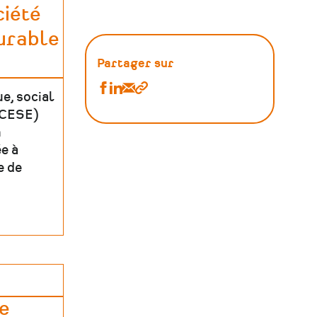
ciété
urable
Partager sur
Partager
Partager
Partager
Copier
e, social
Ressources
Ressources
Ressources
le
(CESE)
n
:
:
:
lien
e à
Outils
Outils
Outils
e de
sur
sur
par
Facebook
Linkedin
Email
e