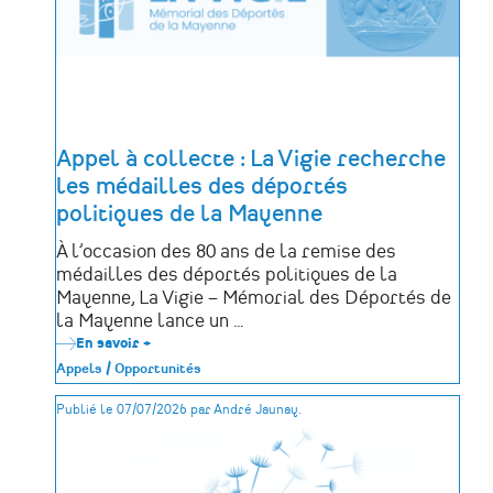
Appel à collecte : La Vigie recherche
les médailles des déportés
politiques de la Mayenne
À l’occasion des 80 ans de la remise des
médailles des déportés politiques de la
Mayenne, La Vigie – Mémorial des Déportés de
la Mayenne lance un …
En savoir +
sur
Appel
Appels / Opportunités
à
collecte
Publié le 07/07/2026 par André Jaunay.
:
La
Vigie
recherche
les
médailles