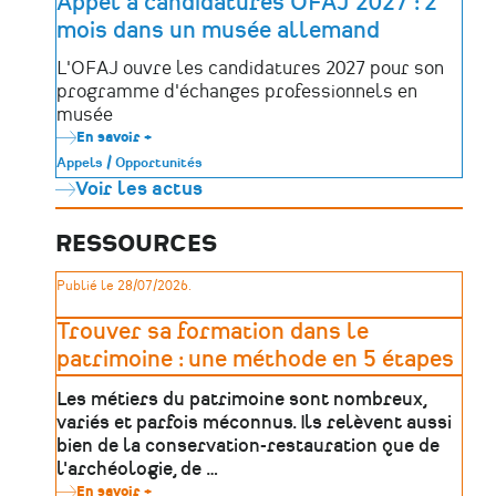
Appel à candidatures OFAJ 2027 : 2
enfants
mois dans un musée allemand
de
France
à
L'OFAJ ouvre les candidatures 2027 pour son
la
programme d'échanges professionnels en
langue
de
musée
leur
En savoir +
sur
territoire
Appel
!
Appels / Opportunités
à
Voir les actus
candidatures
OFAJ
2027
:
RESSOURCES
2
mois
Publié le 28/07/2026.
dans
un
musée
Trouver sa formation dans le
allemand
patrimoine : une méthode en 5 étapes
Les métiers du patrimoine sont nombreux,
variés et parfois méconnus. Ils relèvent aussi
bien de la conservation-restauration que de
l'archéologie, de …
En savoir +
sur