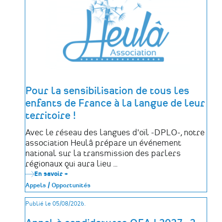
des
déportés
politiques
de
la
Mayenne
Pour la sensibilisation de tous les
enfants de France à la langue de leur
territoire !
Avec le réseau des langues d'oïl -DPLO-, notre
association Heulâ prépare un événement
national sur la transmission des parlers
régionaux qui aura lieu …
En savoir +
sur
Pour
Appels / Opportunités
la
sensibilisation
Publié le 05/08/2026.
de
tous
les