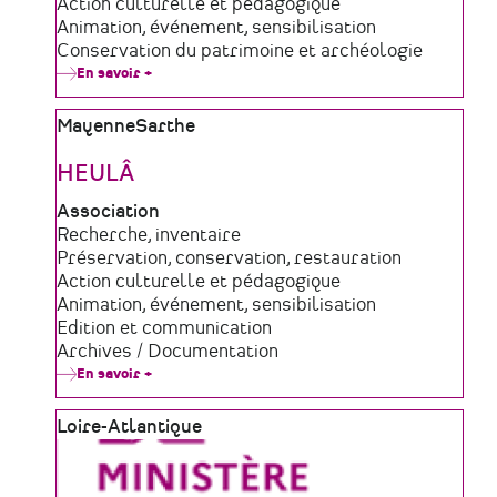
de
Domaine
Action culturelle et pédagogique
structure
d'activité
Animation, événement, sensibilisation
Conservation du patrimoine et archéologie
En savoir +
sur
Le
Chronographe
Zone
Mayenne
Sarthe
géographique
HEULÂ
Type
Association
de
Domaine
Recherche, inventaire
structure
d'activité
Préservation, conservation, restauration
Action culturelle et pédagogique
Animation, événement, sensibilisation
Edition et communication
Archives / Documentation
En savoir +
sur
HEULÂ
Zone
Loire-Atlantique
géographique