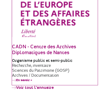
CADN - Centre des Archives
Diplomatiques de Nantes
Type
Organisme public et semi-public
de
Domaine
Recherche, inventaire
structure
d'activité
Sciences du Patrimoine (GOSP)
Archives / Documentation
En savoir +
sur
CADN
Voir tout l'annuaire
-
Centre
des
Archives
Diplomatiques
de