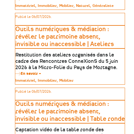
Trouver
Type
Immatériel
Immobilier
Mobilier
Naturel
Généraliste
sa
de
formation
patrimoine
Publié le 06/07/2026.
dans
le
patrimoine
Outils numériques & médiation :
:
une
révéler le patrimoine absent,
méthode
invisible ou inaccessible | Ateliers
en
5
étapes
Restitution des ateliers organisés dans le
cadre des Rencontres ConneXionS du 5 juin
2026 à la Micro-Folie du Pays de Mortagne.
En savoir +
sur
Outils
Type
Immatériel
Immobilier
Mobilier
numériques
de
&
patrimoine
Publié le 06/07/2026.
médiation
:
révéler
Outils numériques & médiation :
le
patrimoine
révéler le patrimoine absent,
absent,
invisible ou inaccessible | Table ronde
invisible
ou
inaccessible
Captation vidéo de la table ronde des
|