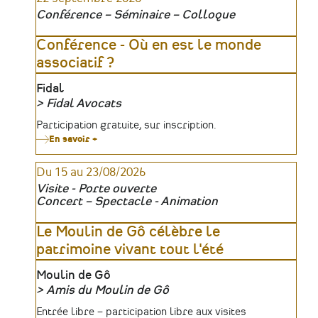
Conférence – Séminaire – Colloque
Conférence - Où en est le monde
associatif ?
Lieu
Fidal
Fidal Avocats
Organisateur
Tarifs
Participation gratuite, sur inscription.
En savoir +
sur
Conférence
-
Du 15 au 23/08/2026
Où
en
Visite - Porte ouverte
est
Concert – Spectacle - Animation
le
monde
associatif
Le Moulin de Gô célèbre le
?
patrimoine vivant tout l'été
Lieu
Moulin de Gô
Amis du Moulin de Gô
Organisateur
Tarifs
Entrée libre – participation libre aux visites