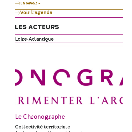
En savoir +
sur
Le
Voir l'agenda
Moulin
de
Gô
célèbre
LES ACTEURS
le
patrimoine
Zone
Loire-Atlantique
vivant
tout
géographique
l'été
Le Chronographe
Type
Collectivité territoriale