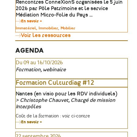
Rencontres ConneXionS organisées le 5 juin
Ateliers
2026 par Pôle Patrimoine et le service
Médiation Micro-Folie du Pays …
En savoir +
sur
Outils
Type
Immatériel
Immobilier
Mobilier
numériques
de
Voir les ressources
&
patrimoine
médiation
:
révéler
AGENDA
le
patrimoine
Du 09 au 16/10/2026
absent,
invisible
Formation, webinaire
ou
inaccessible
|
Formation Culturdiag #12
Table
ronde
Lieu
Nantes (en visio pour les RDV individuels)
Christophe Chauvet, Chargé de mission
Organisateur
Interpôles
Tarifs
Coût de la formation : voir ci-contre
En savoir +
sur
Formation
Culturdiag
22 septembre 2026
#12