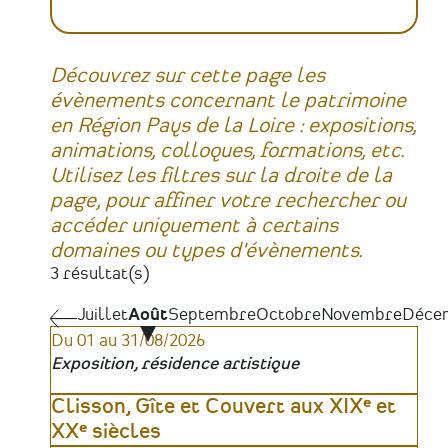
Découvrez sur cette page les
évènements concernant le patrimoine
en Région Pays de la Loire : expositions,
animations, colloques, formations, etc.
Utilisez les filtres sur la droite de la
page, pour affiner votre rechercher ou
accéder uniquement à certains
domaines ou types d'évènements.
3 résultat(s)
Juillet
Juillet
Août
Septembre
Octobre
Novembre
Déce
Pagination
Du 01 au 31/08/2026
Exposition, résidence artistique
Clisson, Gîte et Couvert aux XIXᵉ et
XXᵉ siècles