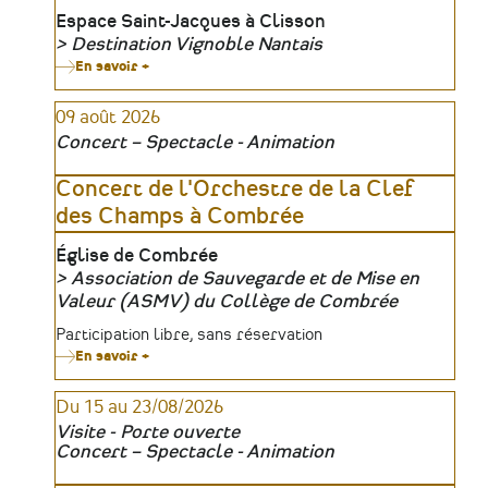
Lieu
Espace Saint-Jacques à Clisson
Destination Vignoble Nantais
Organisateur
En savoir +
sur
Clisson,
Gîte
09 août 2026
et
Couvert
Concert – Spectacle - Animation
aux
XIXᵉ
et
Concert de l'Orchestre de la Clef
XXᵉ
des Champs à Combrée
siècles
Lieu
Église de Combrée
Association de Sauvegarde et de Mise en
Organisateur
Valeur (ASMV) du Collège de Combrée
Tarifs
Participation libre, sans réservation
En savoir +
sur
Concert
de
Du 15 au 23/08/2026
l'Orchestre
de
Visite - Porte ouverte
la
Concert – Spectacle - Animation
Clef
des
Champs