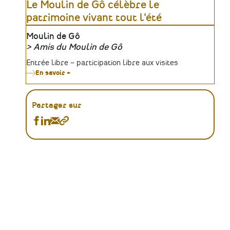
Le Moulin de Gô célèbre le
à
Combrée
patrimoine vivant tout l'été
Lieu
Moulin de Gô
Amis du Moulin de Gô
Organisateur
Tarifs
Entrée libre – participation libre aux visites
En savoir +
sur
Le
Moulin
de
Gô
Partager sur
célèbre
le
Partager
Partager
Partager
Copier
patrimoine
Agenda
Agenda
Agenda
le
vivant
sur
sur
par
lien
tout
l'été
Facebook
Linkedin
Email