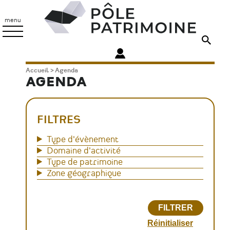
Aller
Pôle
au
Patrimoine
menu
contenu
principal
Fil
Accueil
Agenda
AGENDA
d'Ariane
FILTRES
Type d'évènement
Domaine d'activité
Type de patrimoine
Zone géographique