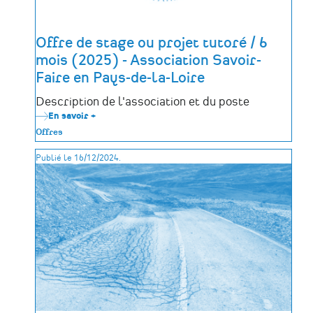
Offre de stage ou projet tutoré / 6
mois (2025) - Association Savoir-
Faire en Pays-de-la-Loire
Description de l'association et du poste
En savoir +
sur
Offre
Offres
de
stage
Publié le 16/12/2024.
ou
projet
tutoré
/
6
mois
(2025)
-
Association
Savoir-
Faire
en
Pays-
de-
la-