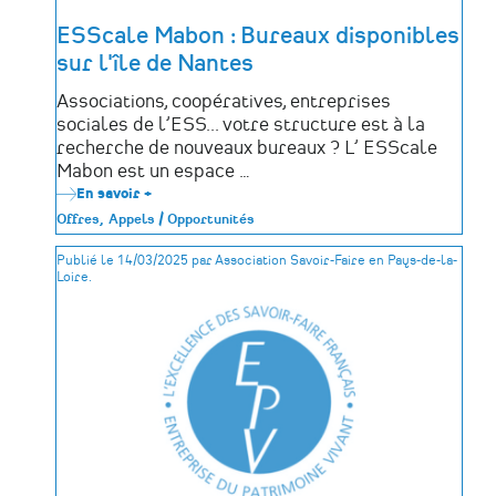
ESScale Mabon : Bureaux disponibles
sur l'île de Nantes
Associations, coopératives, entreprises
sociales de l’ESS... votre structure est à la
recherche de nouveaux bureaux ? L’ ESScale
Mabon est un espace …
En savoir +
sur
ESScale
Offres
Appels / Opportunités
Mabon
:
Publié le 14/03/2025 par Association Savoir-Faire en Pays-de-la-
Bureaux
Loire.
disponibles
sur
l'île
de
Nantes