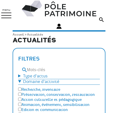
Aller
Pôle
au
Patrimoine
menu
contenu
principal
Fil
Accueil
Actualités
ACTUALITÉS
d'Ariane
FILTRES
Mots-
clés
Type d'actus
Domaine d'activité
Recherche, inventaire
Préservation, conservation, restauration
Action culturelle et pédagogique
Animation, événement, sensibilisation
Edition et communication