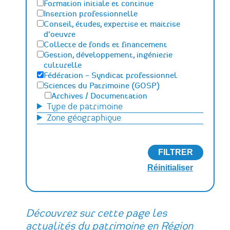
Formation initiale et continue
Insertion professionnelle
Conseil, études, expertise et maitrise
d'oeuvre
Collecte de fonds et financement
Gestion, développement, ingénierie
culturelle
Fédération – Syndicat professionnel
Sciences du Patrimoine (GOSP)
Archives / Documentation
Type de patrimoine
Conservation du patrimoine et
archéologie
Zone géographique
Humanités numériques
Relations Publiques (médiation
culturelle et valorisation)
Sciences des matériaux et de l'ingénierie
Découvrez sur cette page les
actualités du patrimoine en Région