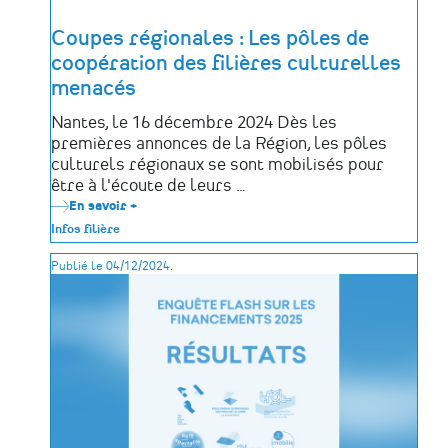
Loire
Coupes régionales : Les pôles de
coopération des filières culturelles
menacés
Nantes, le 16 décembre 2024 Dès les
premières annonces de la Région, les pôles
culturels régionaux se sont mobilisés pour
être à l'écoute de leurs …
En savoir +
sur
Coupes
Infos filière
régionales
:
Publié le 04/12/2024.
Les
pôles
de
coopération
des
filières
culturelles
menacés