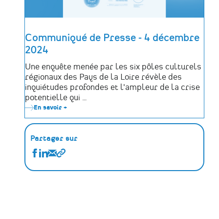
Communiqué de Presse - 4 décembre
2024
Une enquête menée par les six pôles culturels
régionaux des Pays de la Loire révèle des
inquiétudes profondes et l'ampleur de la crise
potentielle qui …
En savoir +
sur
Communiqué
de
Presse
-
Partager sur
4
décembre
Partager
Partager
Partager
Copier
2024
Actualités
Actualités
Actualités
le
sur
sur
par
lien
Facebook
Linkedin
Email