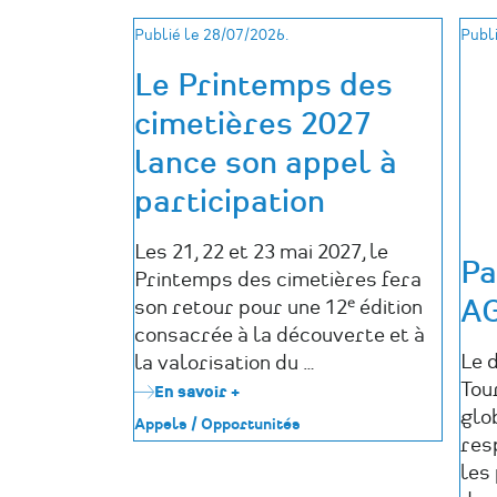
Publié le 28/07/2026.
Publi
Le Printemps des
cimetières 2027
lance son appel à
participation
Les 21, 22 et 23 mai 2027, le
Pa
Printemps des cimetières fera
AG
son retour pour une 12ᵉ édition
consacrée à la découverte et à
Le d
la valorisation du …
Tou
En savoir +
sur
Le
glo
Appels / Opportunités
Printemps
res
des
les
cimetières