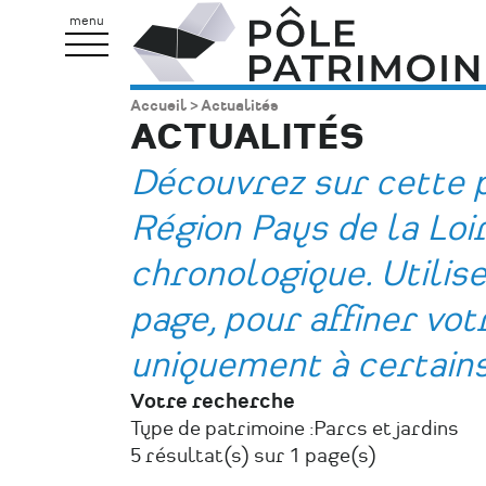
Aller
Pôle
menu
au
Patrimoine
contenu
Accueil
Actualités
Fil
principal
ACTUALITÉS
d'Ariane
Découvrez sur cette p
Région Pays de la Loi
chronologique. Utilisez
page, pour affiner vo
uniquement à certain
Votre recherche
Type de patrimoine :
Parcs et jardins
5 résultat(s) sur 1 page(s)