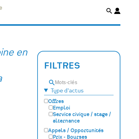
e
ine en
FILTRES
a
Mots-
Type d'actus
clés
Offres
Emploi
Service civique / stage /
alternance
Appels / Opportunités
Prix - Bourses