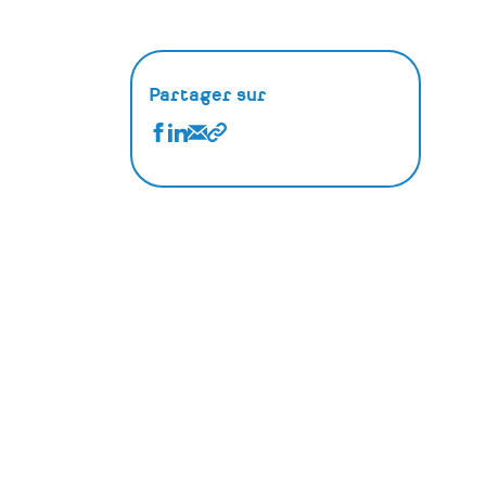
Partager sur
Partager
Partager
Partager
Copier
Actualités
Actualités
Actualités
le
sur
sur
par
lien
Facebook
Linkedin
Email