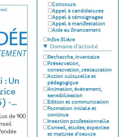
Concours
seil
Appel à candidatures
Appel à témoignages
Appel à manifestation
Aide au financement
Infos filière
Domaine d'activité
Recherche, inventaire
Préservation,
conservation, restauration
Action culturelle et
 : Un
pédagogique
Animation, événement,
rice
sensibilisation
) -
…
Edition et communication
Formation initiale et
continue
lus de 900
Insertion professionnelle
nseil
Conseil, études, expertise
Vendée
et maitrise d'oeuvre