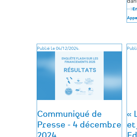
2027
dan
lance
En
son
appel
Appe
à
participation
Publié le 04/12/2024.
Publi
Communiqué de
« 
Presse - 4 décembre
et
2024
Ed