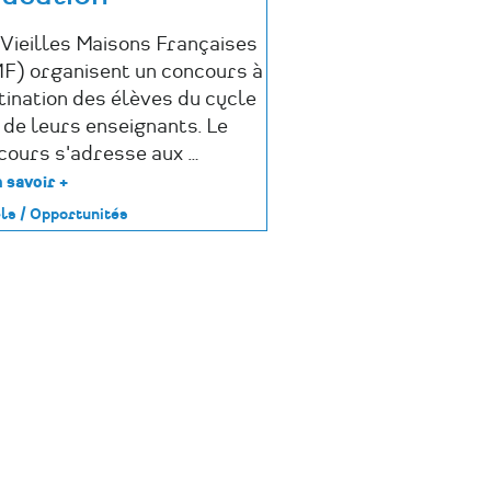
 Vieilles Maisons Françaises
F) organisent un concours à
tination des élèves du cycle
 de leurs enseignants. Le
cours s'adresse aux …
 savoir +
sur
«
ls / Opportunités
L'école
aux
parcs
et
jardins
»
-
VMF
Education