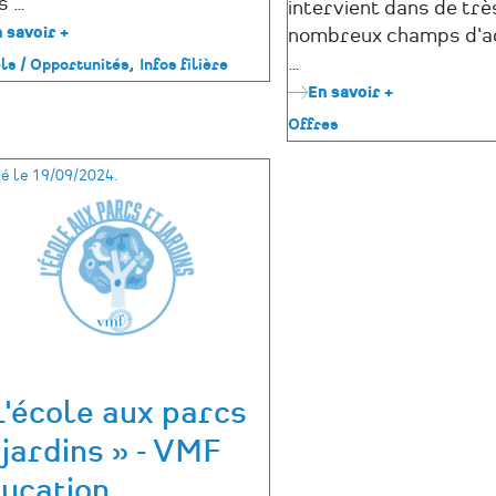
s …
intervient dans de trè
 savoir +
sur
nombreux champs d'act
Pays
…
ls / Opportunités
Infos filière
de
En savoir +
sur
la
Offre
Loire
Offres
d'emploi
–
:
AGIR
é le 19/09/2024.
Un
Tourisme
ou
une
médiatrice
culturelle
(85)
-
Candidature
jusqu'au
27/06/25
L'école aux parcs
 jardins » - VMF
ucation