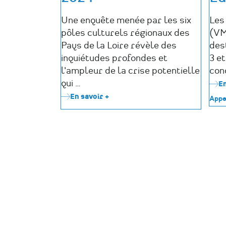
Une enquête menée par les six
Les
pôles culturels régionaux des
(VM
Pays de la Loire révèle des
des
inquiétudes profondes et
3 et
l'ampleur de la crise potentielle
con
qui …
En
En savoir +
sur
Appe
Communiqué
de
Presse
-
4
décembre
2024