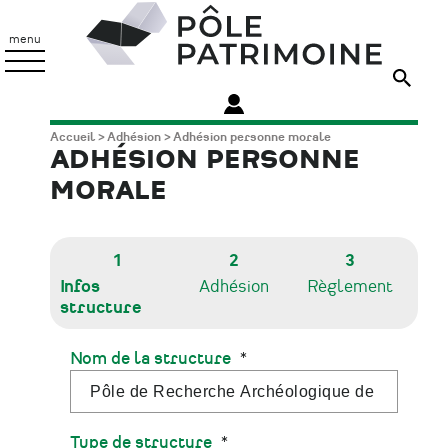
Aller
Pôle
au
Patrimoine
menu
contenu
principal
Fil
Accueil
Adhésion
Adhésion personne morale
ADHÉSION PERSONNE
d'Ariane
MORALE
1
2
3
Infos
Adhésion
Règlement
structure
Nom de la structure
Type de structure