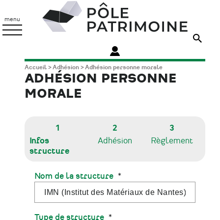
Aller
Pôle
au
Patrimoine
menu
contenu
principal
Fil
Accueil
Adhésion
Adhésion personne morale
ADHÉSION PERSONNE
d'Ariane
MORALE
1
2
3
Infos
Adhésion
Règlement
structure
Nom de la structure
Type de structure