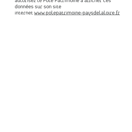
autorisez le Pôle Patrimoine à afficher ces
données sur son site
internet
www.polepatrimoine-paysdelaloire.fr