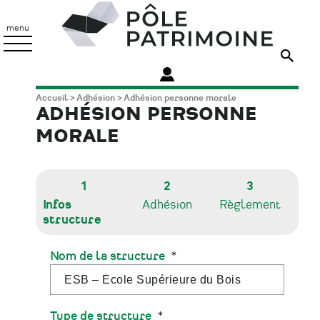
Aller
Pôle
au
Patrimoine
menu
contenu
principal
Fil
Accueil
Adhésion
Adhésion personne morale
ADHÉSION PERSONNE
d'Ariane
MORALE
1
2
3
Infos
Adhésion
Règlement
structure
Nom de la structure
Type de structure