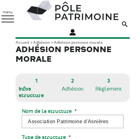
Aller
Pôle
au
Patrimoine
menu
contenu
principal
Fil
Accueil
Adhésion
Adhésion personne morale
ADHÉSION PERSONNE
d'Ariane
MORALE
1
2
3
Infos
Adhésion
Règlement
structure
Nom de la structure
Type de structure