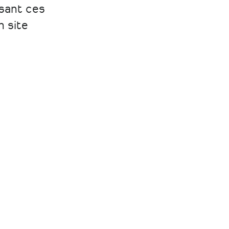
ssant ces
n site
Contact
Plan du site