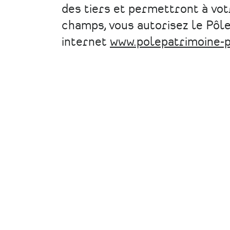
des tiers et permettront à vo
champs, vous autorisez le Pôle
internet
www.polepatrimoine-p
CONTACT
Pôle Patrimoine
39 rue Félix Thomas