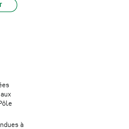
ées
 aux
Pôle
endues à