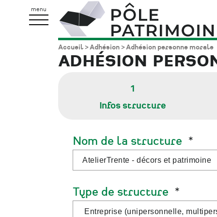
Aller
Pôle
menu
au
Patrimoine
contenu
Accueil
Adhésion
Adhésion personne morale
Fil
principal
ADHÉSION PERSO
d'Ariane
1
Infos structure
Nom de la structure
Type de structure