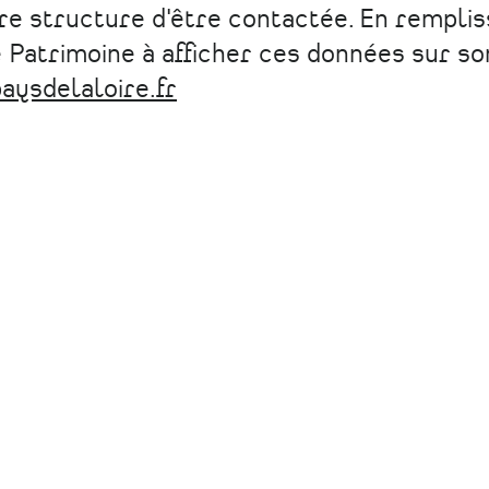
tre structure d'être contactée. En rempli
 Patrimoine à afficher ces données sur so
aysdelaloire.fr
Le Pôle Patrimoine reçoit le soutien de la Région
Pays de la Loire et de l’État-Drac des Pays de la
Loire