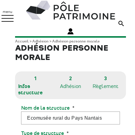
Aller
Pôle
au
Patrimoine
menu
contenu
principal
Fil
Accueil
Adhésion
Adhésion personne morale
ADHÉSION PERSONNE
d'Ariane
MORALE
1
2
3
Infos
Adhésion
Règlement
structure
Nom de la structure
Type de structure