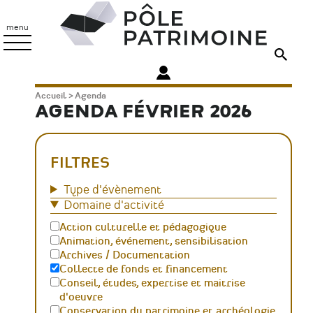
Aller
Pôle
au
Patrimoine
menu
contenu
principal
Fil
Accueil
Agenda
AGENDA FÉVRIER 2026
d'Ariane
FILTRES
Type d'évènement
Domaine d'activité
Action culturelle et pédagogique
Animation, événement, sensibilisation
Archives / Documentation
Collecte de fonds et financement
Conseil, études, expertise et maitrise
d'oeuvre
Conservation du patrimoine et archéologie