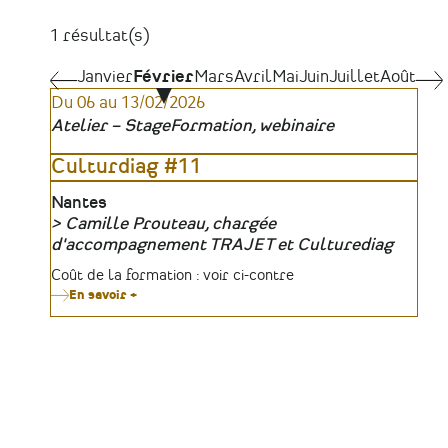
1 résultat(s)
Pagination
Janvier
Janvier
Février
Mars
Avril
Mai
Juin
Juillet
Août
Mar
Du 06 au 13/02/2026
Atelier – Stage
Formation, webinaire
Culturdiag #11
Lieu
Nantes
Camille Prouteau, chargée
Organisateur
d'accompagnement TRAJET et Culturediag
Tarifs
Coût de la formation : voir ci-contre
En savoir +
sur
Culturdiag
#11