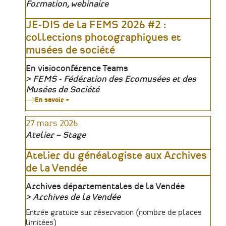
Formation, webinaire
Archives
de
Loire-
JE-DIS de la FEMS 2026 #2 :
Atlantique
collections photographiques et
musées de société
Lieu
En visioconférence Teams
FEMS - Fédération des Ecomusées et des
Organisateur
Musées de Société
En savoir +
sur
JE-
DIS
27 mars 2026
de
la
Atelier – Stage
FEMS
2026
#2
Atelier du généalogiste aux Archives
:
de la Vendée
collections
photographiques
et
Lieu
Archives départementales de la Vendée
musées
Archives de la Vendée
de
société
Organisateur
Tarifs
Entrée gratuite sur réservation (nombre de places
limitées)