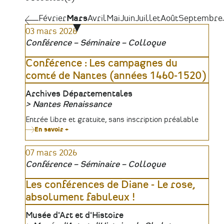
Pagination
Février
Février
Mars
Avril
Mai
Juin
Juillet
Août
Septembre
03 mars 2026
Conférence – Séminaire – Colloque
Conférence : Les campagnes du
comté de Nantes (années 1460-1520)
Lieu
Archives Départementales
Nantes Renaissance
Organisateur
Tarifs
Entrée libre et gratuite, sans inscription préalable
En savoir +
sur
Conférence
:
07 mars 2026
Les
campagnes
Conférence – Séminaire – Colloque
du
comté
de
Les conférences de Diane - Le rose,
Nantes
absolument fabuleux !
(années
1460-
1520)
Lieu
Musée d'Art et d'Histoire