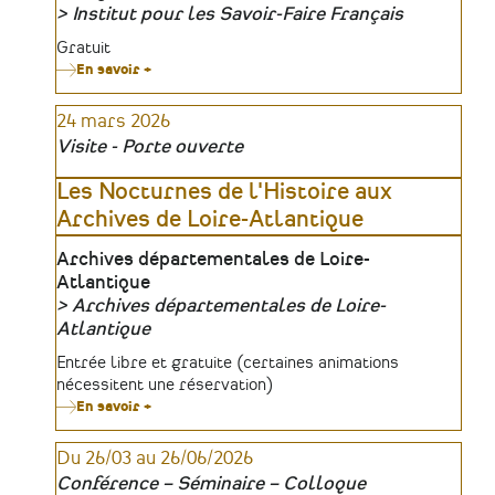
Institut pour les Savoir-Faire Français
Organisateur
Tarifs
Gratuit
En savoir +
sur
Présentation
de
24 mars 2026
l'appel
à
Visite - Porte ouverte
candidatures
de
l'Accélérateur
Les Nocturnes de l'Histoire aux
Acmé
Archives de Loire-Atlantique
(Métiers
d'Art
&
Lieu
Archives départementales de Loire-
savoir-
Atlantique
faire
d'exception)
Archives départementales de Loire-
Organisateur
Atlantique
Tarifs
Entrée libre et gratuite (certaines animations
nécessitent une réservation)
En savoir +
sur
Les
Nocturnes
Du 26/03 au 26/06/2026
de
l'Histoire
Conférence – Séminaire – Colloque
aux