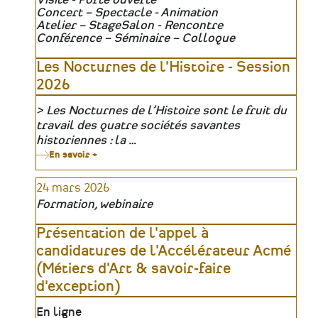
la
Concert – Spectacle - Animation
Gare
de
Atelier – Stage
Salon - Rencontre
la
Conférence – Séminaire – Colloque
Bernerie
en
Les Nocturnes de l'Histoire - Session
1970
2026
Les Nocturnes de l’Histoire sont le fruit du
Organisateur
travail des quatre sociétés savantes
historiennes : la …
En savoir +
sur
Les
Nocturnes
24 mars 2026
de
l'Histoire
Formation, webinaire
-
Session
2026
Présentation de l'appel à
candidatures de l'Accélérateur Acmé
(Métiers d'Art & savoir-faire
d'exception)
Lieu
En ligne