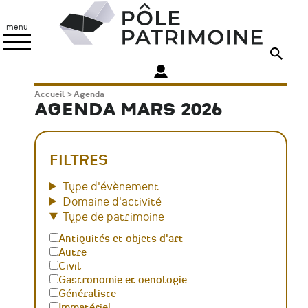
Aller
Pôle
au
Patrimoine
menu
contenu
principal
Fil
Accueil
Agenda
AGENDA MARS 2026
d'Ariane
FILTRES
Type d'évènement
Domaine d'activité
Type de patrimoine
Antiquités et objets d'art
Autre
Civil
Gastronomie et oenologie
Généraliste
Immatériel