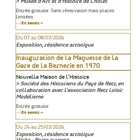
Musée d'Art et d'Histoire de Cholet
Organisateur
Tarifs
Entrée gratuite. Sans réservation mais places
limitées.
En savoir +
sur
Les
conférences
Du 07 au 08/03/2026
de
Diane
Exposition, résidence artistique
-
Le
rose,
Inauguration de la Maquette de la
absolument
Gare de la Bernerie en 1970
fabuleux
!
Lieu
Nouvelle Maison de l’Histoire
Société des Historiens du Pays de Retz, en
Organisateur
collaboration avec l'association Retz Loisir
Modélisme
Tarifs
Entrée gratuite
En savoir +
sur
Inauguration
de
Du 24 au 25/03/2026
la
Maquette
Exposition, résidence artistique
de
Visite - Porte ouverte