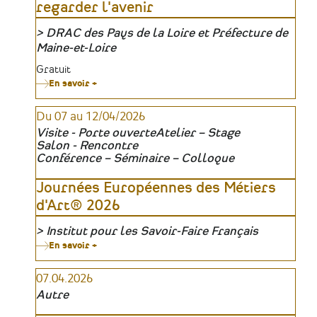
regarder l'avenir
du
bâti
ancien
DRAC des Pays de la Loire et Préfecture de
au
Organisateur
Maine-et-Loire
château
du
Tarifs
Gratuit
Haut-
Buisson
En savoir +
sur
(Sarthe)
[Exposition]
Conserver
Du 07 au 12/04/2026
le
passé,
Visite - Porte ouverte
Atelier – Stage
regarder
Salon - Rencontre
l'avenir
Conférence – Séminaire – Colloque
Journées Européennes des Métiers
d'Art® 2026
Institut pour les Savoir-Faire Français
Organisateur
En savoir +
sur
Journées
Européennes
07.04.2026
des
Métiers
Autre
d'Art®
2026