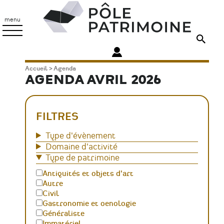
Aller
Pôle
au
Patrimoine
menu
contenu
principal
Fil
Accueil
Agenda
AGENDA AVRIL 2026
d'Ariane
FILTRES
Type d'évènement
Domaine d'activité
Type de patrimoine
Antiquités et objets d'art
Autre
Civil
Gastronomie et oenologie
Généraliste
Immatériel