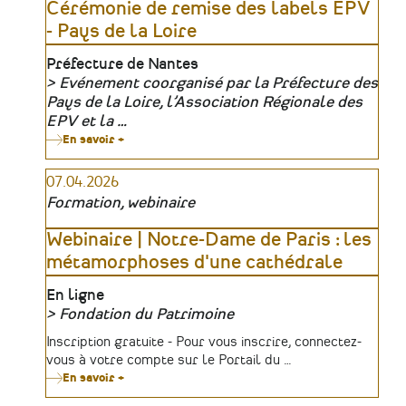
Cérémonie de remise des labels EPV
- Pays de la Loire
Lieu
Préfecture de Nantes
Evénement coorganisé par la Préfecture des
Organisateur
Pays de la Loire, l’Association Régionale des
EPV et la …
En savoir +
sur
Cérémonie
de
07.04.2026
remise
des
Formation, webinaire
labels
EPV
-
Webinaire | Notre-Dame de Paris : les
Pays
métamorphoses d'une cathédrale
de
la
Loire
Lieu
En ligne
Fondation du Patrimoine
Organisateur
Tarifs
Inscription gratuite - Pour vous inscrire, connectez-
vous à votre compte sur le Portail du …
En savoir +
sur
Webinaire
|