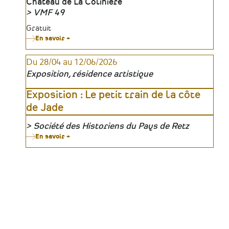
Lieu
Château de La Colinière
Mayennais
VMF 49
(1942-
1944)
Organisateur
Tarifs
Gratuit
En savoir +
sur
Cérémonie
des
Du 28/04 au 12/06/2026
Prix
Jeunes
Exposition, résidence artistique
Talents
VMF
49
Exposition : Le petit train de la côte
de Jade
Société des Historiens du Pays de Retz
Organisateur
En savoir +
sur
Exposition
:
Le
petit
train
de
la
côte
de
Jade