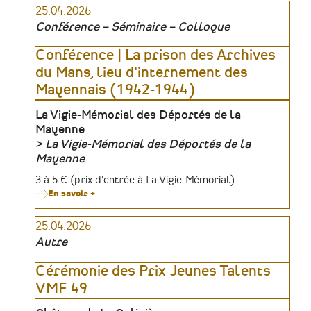
25.04.2026
Notre-
Dame
Conférence – Séminaire – Colloque
de
Paris
:
Conférence | La prison des Archives
les
du Mans, lieu d'internement des
métamorphoses
d'une
Mayennais (1942-1944)
cathédrale
Lieu
La Vigie-Mémorial des Déportés de la
Mayenne
La Vigie-Mémorial des Déportés de la
Organisateur
Mayenne
Tarifs
3 à 5 € (prix d'entrée à La Vigie-Mémorial)
En savoir +
sur
Conférence
|
25.04.2026
La
prison
Autre
des
Archives
du
Cérémonie des Prix Jeunes Talents
Mans,
VMF 49
lieu
d'internement
des