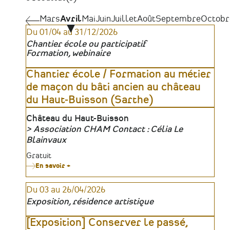
Pagination
Mars
Mars
Avril
Mai
Juin
Juillet
Août
Septembre
Octobr
Du 01/04 au 31/12/2026
Chantier école ou participatif
Formation, webinaire
Chantier école / Formation au métier
de maçon du bâti ancien au château
du Haut-Buisson (Sarthe)
Lieu
Château du Haut-Buisson
Association CHAM Contact : Célia Le
Organisateur
Blainvaux
Tarifs
Gratuit
En savoir +
sur
Chantier
école
Du 03 au 26/04/2026
/
Formation
Exposition, résidence artistique
au
métier
de
[Exposition] Conserver le passé,
maçon