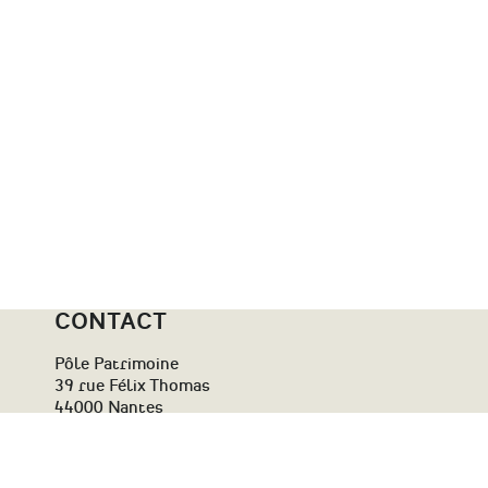
CONTACT
Pôle Patrimoine
39 rue Félix Thomas
44000 Nantes
contact@polepatrimoine-paysdelaloire.fr
06 38 76 69 19