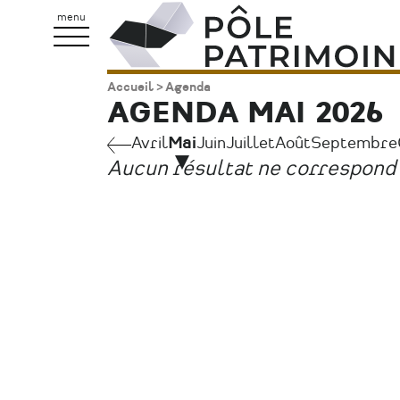
Aller
Pôle
menu
au
Patrimoine
contenu
Accueil
Agenda
Fil
principal
AGENDA MAI 2026
d'Ariane
Avril
Avril
Mai
Juin
Juillet
Août
Septembre
Pagination
Aucun résultat ne correspond 