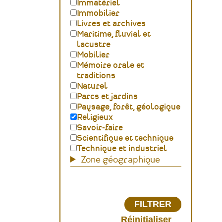
Immatériel
Immobilier
Livres et archives
Maritime, fluvial et
lacustre
Mobilier
Mémoire orale et
traditions
Naturel
Parcs et jardins
Paysage, forêt, géologique
Religieux
Savoir-faire
Scientifique et technique
Technique et industriel
Zone géographique