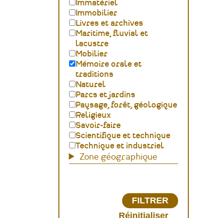
Immatériel
Immobilier
Livres et archives
Maritime, fluvial et
lacustre
Mobilier
Mémoire orale et
traditions
Naturel
Parcs et jardins
Paysage, forêt, géologique
Religieux
Savoir-faire
Scientifique et technique
Technique et industriel
Zone géographique