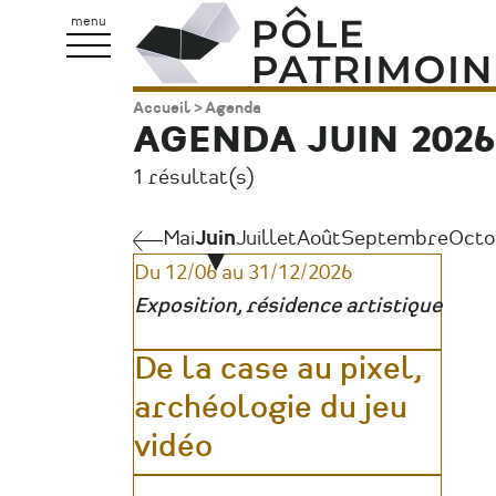
Aller
Pôle
menu
au
Patrimoine
contenu
Accueil
Agenda
Fil
principal
AGENDA JUIN 2026
d'Ariane
1 résultat(s)
Mai
Mai
Juin
Juillet
Août
Septembre
Octo
Pagination
Du 12/06 au 31/12/2026
Exposition, résidence artistique
De la case au pixel,
archéologie du jeu
vidéo