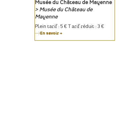
Lieu
Musée du Château de Mayenne
Musée du Château de
Organisateur
Mayenne
Tarifs
Plein tarif : 5 € T arif réduit : 3 €
En savoir +
sur
De
la
case
au
pixel,
archéologie
du
jeu
vidéo