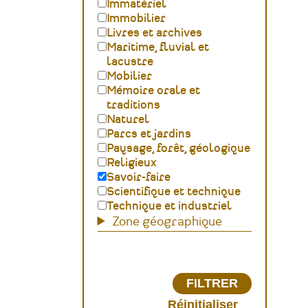
Immatériel
Immobilier
Livres et archives
Maritime, fluvial et
lacustre
Mobilier
Mémoire orale et
traditions
Naturel
Parcs et jardins
Paysage, forêt, géologique
Religieux
Savoir-faire
Scientifique et technique
Technique et industriel
Zone géographique