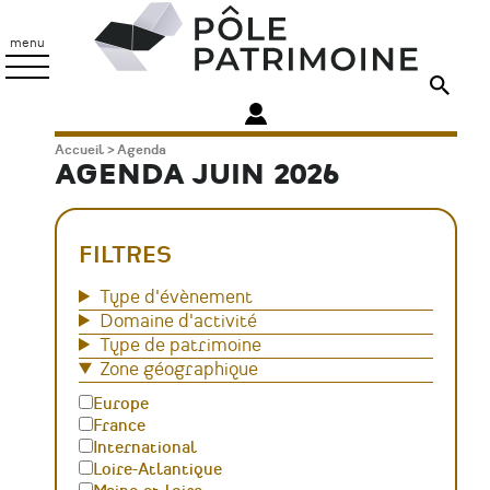
Aller
Pôle
au
Patrimoine
menu
contenu
principal
Fil
Accueil
Agenda
AGENDA JUIN 2026
d'Ariane
FILTRES
Type d'évènement
Domaine d'activité
Type de patrimoine
Zone géographique
Europe
France
International
Loire-Atlantique