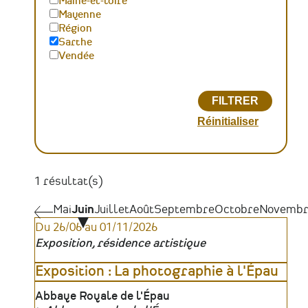
Maine-et-loire
Mayenne
Région
Sarthe
Vendée
1 résultat(s)
Pagination
Mai
Mai
Juin
Juillet
Août
Septembre
Octobre
Novembr
Du 26/06 au 01/11/2026
Exposition, résidence artistique
Exposition : La photographie à l'Épau
Lieu
Abbaye Royale de l'Épau