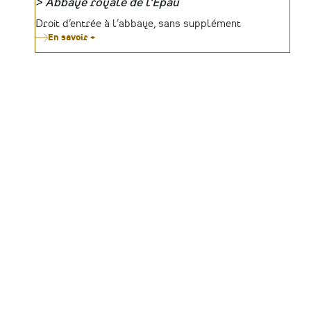
Abbaye royale de l'Épau
Organisateur
Tarifs
Droit d’entrée à l’abbaye, sans supplément
En savoir +
sur
Exposition
:
La
photographie
à
l'Épau