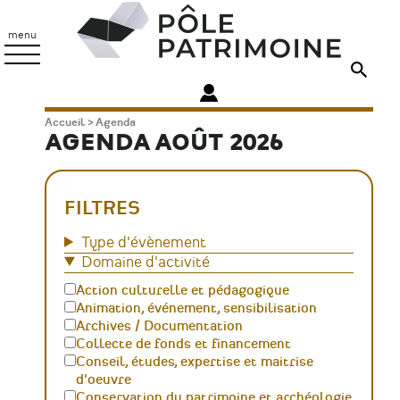
Aller
Pôle
au
Patrimoine
menu
contenu
principal
Fil
Accueil
Agenda
AGENDA AOÛT 2026
d'Ariane
FILTRES
Type d'évènement
Domaine d'activité
Action culturelle et pédagogique
Animation, événement, sensibilisation
Archives / Documentation
Collecte de fonds et financement
Conseil, études, expertise et maitrise
d'oeuvre
Conservation du patrimoine et archéologie