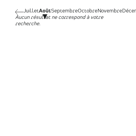
Pagination
Juillet
Juillet
Août
Septembre
Octobre
Novembre
Déce
Aucun résultat ne correspond à votre
recherche.