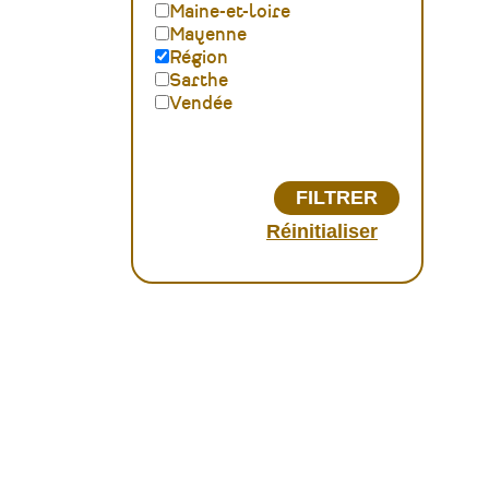
Maine-et-loire
Mayenne
Région
Sarthe
Vendée