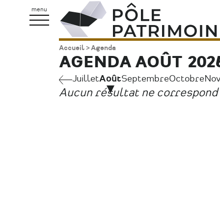
Aller
Pôle
menu
au
Patrimoine
contenu
Accueil
Agenda
Fil
principal
AGENDA AOÛT 202
d'Ariane
Juillet
Juillet
Août
Septembre
Octobre
No
Pagination
Aucun résultat ne correspond 