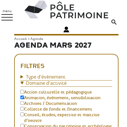
Aller
Pôle
au
Patrimoine
menu
contenu
principal
Fil
Accueil
Agenda
AGENDA MARS 2027
d'Ariane
FILTRES
Type d'évènement
Domaine d'activité
Action culturelle et pédagogique
Animation, événement, sensibilisation
Archives / Documentation
Collecte de fonds et financement
Conseil, études, expertise et maitrise
d'oeuvre
Conservation du patrimoine et archéologie