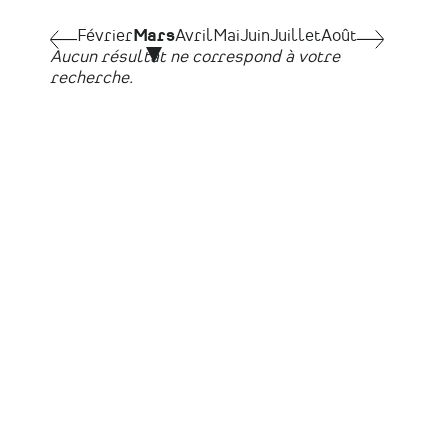
Pagination
Février
Février
Mars
Avril
Mai
Juin
Juillet
Août
Avril
Aucun résultat ne correspond à votre
recherche.