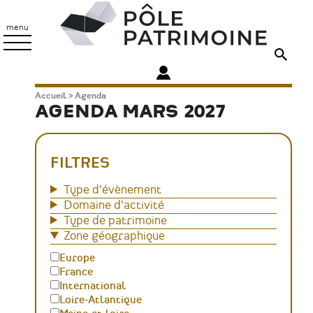
Aller
Pôle
au
Patrimoine
menu
contenu
principal
Fil
Accueil
Agenda
AGENDA MARS 2027
d'Ariane
FILTRES
Type d'évènement
Domaine d'activité
Type de patrimoine
Zone géographique
Europe
France
International
Loire-Atlantique