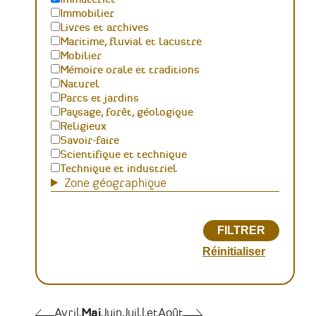
Immobilier
Livres et archives
Maritime, fluvial et lacustre
Mobilier
Mémoire orale et traditions
Naturel
Parcs et jardins
Paysage, forêt, géologique
Religieux
Savoir-faire
Scientifique et technique
Technique et industriel
Zone géographique
Pagination
Avril
Avril
Mai
Juin
Juillet
Août
Juin