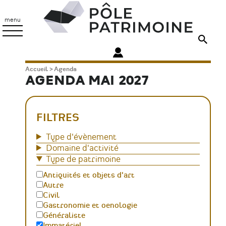
Aller
Pôle
au
Patrimoine
menu
contenu
principal
Fil
Accueil
Agenda
AGENDA MAI 2027
d'Ariane
FILTRES
Type d'évènement
Domaine d'activité
Type de patrimoine
Antiquités et objets d'art
Autre
Civil
Gastronomie et oenologie
Généraliste
Immatériel