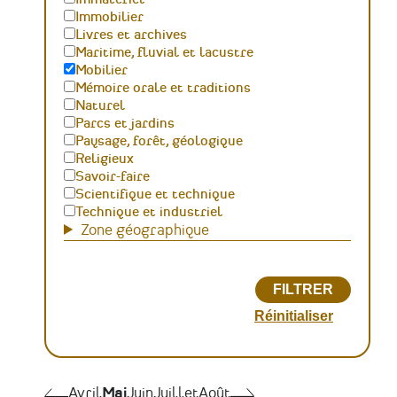
Immobilier
Livres et archives
Maritime, fluvial et lacustre
Mobilier
Mémoire orale et traditions
Naturel
Parcs et jardins
Paysage, forêt, géologique
Religieux
Savoir-faire
Scientifique et technique
Technique et industriel
Zone géographique
Pagination
Avril
Avril
Mai
Juin
Juillet
Août
Juin