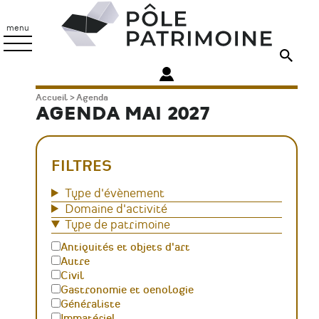
Aller
Pôle
au
Patrimoine
menu
contenu
principal
Fil
Accueil
Agenda
AGENDA MAI 2027
d'Ariane
FILTRES
Type d'évènement
Domaine d'activité
Type de patrimoine
Antiquités et objets d'art
Autre
Civil
Gastronomie et oenologie
Généraliste
Immatériel