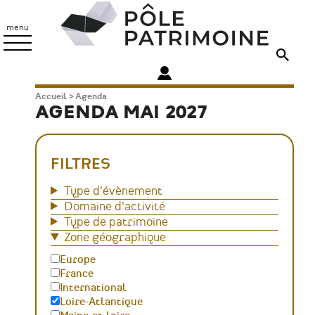
Aller
Pôle
au
Patrimoine
menu
contenu
principal
Fil
Accueil
Agenda
AGENDA MAI 2027
d'Ariane
FILTRES
Type d'évènement
Domaine d'activité
Type de patrimoine
Zone géographique
Europe
France
International
Loire-Atlantique