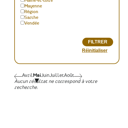
Maine-et-loire
Mayenne
Région
Sarthe
Vendée
Pagination
Avril
Avril
Mai
Juin
Juillet
Août
Juin
Aucun résultat ne correspond à votre
recherche.