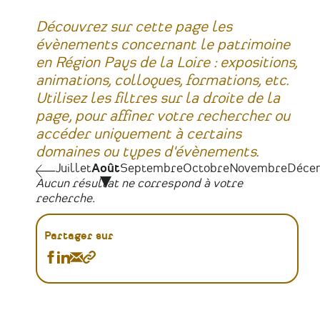
Découvrez sur cette page les
évènements concernant le patrimoine
en Région Pays de la Loire : expositions,
animations, colloques, formations, etc.
Utilisez les filtres sur la droite de la
page, pour affiner votre rechercher ou
accéder uniquement à certains
domaines ou types d'évènements.
Juillet
Juillet
Août
Septembre
Octobre
Novembre
Déce
Pagination
Aucun résultat ne correspond à votre
recherche.
Partager sur
Partager
Partager
Partager
Copier
Agenda
Agenda
Agenda
le
sur
sur
par
lien
Facebook
Linkedin
Email