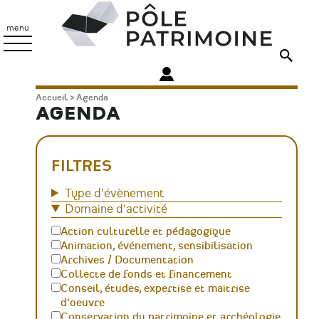
Aller
Pôle
au
Patrimoine
menu
contenu
principal
Fil
Accueil
Agenda
AGENDA
d'Ariane
FILTRES
Type d'évènement
Domaine d'activité
Action culturelle et pédagogique
Animation, événement, sensibilisation
Archives / Documentation
Collecte de fonds et financement
Conseil, études, expertise et maitrise
d'oeuvre
Conservation du patrimoine et archéologie