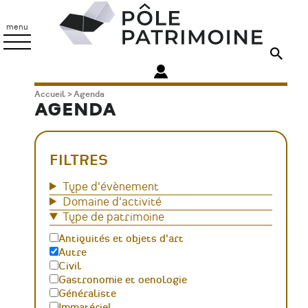
Aller
Pôle
au
Patrimoine
menu
contenu
principal
Fil
Accueil
Agenda
AGENDA
d'Ariane
FILTRES
Type d'évènement
Domaine d'activité
Type de patrimoine
Antiquités et objets d'art
Autre
Civil
Gastronomie et oenologie
Généraliste
Immatériel