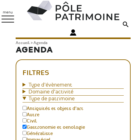
Aller
Pôle
au
Patrimoine
menu
contenu
principal
Fil
Accueil
Agenda
AGENDA
d'Ariane
FILTRES
Type d'évènement
Domaine d'activité
Type de patrimoine
Antiquités et objets d'art
Autre
Civil
Gastronomie et oenologie
Généraliste
Immatériel