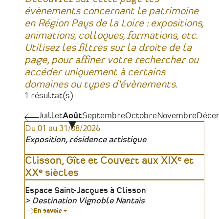
évènements concernant le patrimoine
en Région Pays de la Loire : expositions,
animations, colloques, formations, etc.
Utilisez les filtres sur la droite de la
page, pour affiner votre rechercher ou
accéder uniquement à certains
domaines ou types d'évènements.
1 résultat(s)
Juillet
Juillet
Août
Septembre
Octobre
Novembre
Déce
Pagination
Du 01 au 31/08/2026
Exposition, résidence artistique
Clisson, Gîte et Couvert aux XIXᵉ et
XXᵉ siècles
Lieu
Espace Saint-Jacques à Clisson
Destination Vignoble Nantais
Organisateur
En savoir +
sur
Clisson,