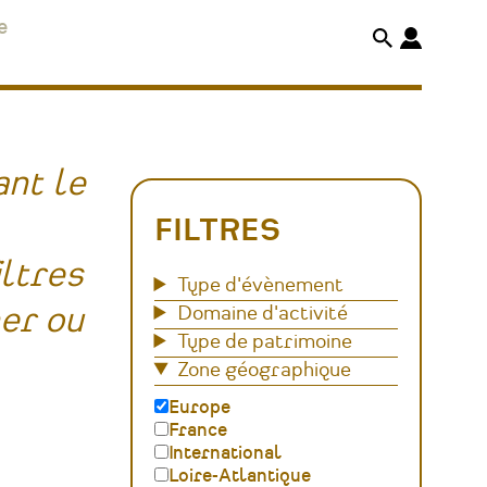
e
nt le
FILTRES
iltres
Type d'évènement
her ou
Domaine d'activité
Type de patrimoine
Zone géographique
Europe
France
International
Loire-Atlantique