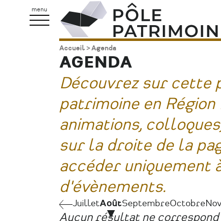
Aller
Pôle
menu
au
Patrimoine
contenu
Accueil
Agenda
Fil
principal
AGENDA
d'Ariane
Découvrez sur cette 
patrimoine en Région P
animations, colloques, 
sur la droite de la pa
accéder uniquement à
d'évènements.
Juillet
Juillet
Août
Septembre
Octobre
No
Pagination
Aucun résultat ne correspond 