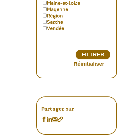
Maine-et-loire
Mayenne
Région
Sarthe
Vendée
Partager sur
Partager
Partager
Partager
Copier
Agenda
Agenda
Agenda
le