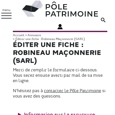
Aller
Pôle
au
Patrimoine
menu
contenu
principal
Fil
Accueil
Annuaire
Éditer une fiche : Robineau Maçonnerie (SARL)
d'Ariane
ÉDITER UNE FICHE :
ROBINEAU MAÇONNERIE
(SARL)
Merci de remplir le formulaire ci-dessous.
Vous serez ensuite averti par mail de sa mise
en ligne.
N'hésitez pas à
contacter le Pôle Patrimoine
si
vous avez des questions.
Information sur la structure