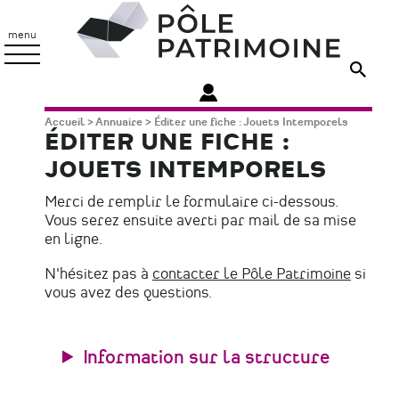
Aller
Pôle
au
Patrimoine
menu
contenu
principal
Fil
Accueil
Annuaire
Éditer une fiche : Jouets Intemporels
ÉDITER UNE FICHE :
d'Ariane
JOUETS INTEMPORELS
Merci de remplir le formulaire ci-dessous.
Vous serez ensuite averti par mail de sa mise
en ligne.
N'hésitez pas à
contacter le Pôle Patrimoine
si
vous avez des questions.
Information sur la structure