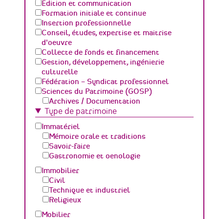
Edition et communication
Formation initiale et continue
Insertion professionnelle
Conseil, études, expertise et maitrise
d'oeuvre
Collecte de fonds et financement
Gestion, développement, ingénierie
culturelle
Fédération – Syndicat professionnel
Sciences du Patrimoine (GOSP)
Archives / Documentation
Type de patrimoine
Conservation du patrimoine et
archéologie
Immatériel
Humanités numériques
Mémoire orale et traditions
Relations Publiques (médiation
Savoir-faire
culturelle et valorisation)
Gastronomie et oenologie
Sciences des matériaux et de l'ingénierie
Immobilier
Civil
Technique et industriel
Religieux
Mobilier