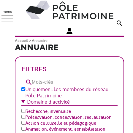
Aller
Pôle
au
Patrimoine
menu
contenu
principal
Fil
Accueil
Annuaire
ANNUAIRE
d'Ariane
FILTRES
Mots-
clés
Uniquement les membres du réseau
Pôle Patrimoine
Domaine d'activité
Recherche, inventaire
Préservation, conservation, restauration
Action culturelle et pédagogique
Animation, événement, sensibilisation