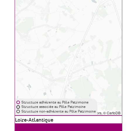
Structure adhérente au Pôle Patrimoine
Structure associée au Pôle Patrimoine
Structure non-adhérente au Pôle Patrimoine
Leaflet
|
©
OpenStreetMap
contributors, ©
CartoDB
Zone
Loire-Atlantique
géographique