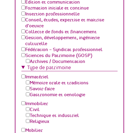
Edition et communication
Formation initiale et continue
Insertion professionnelle
Conseil, études, expertise et maitrise
d'oeuvre
Collecte de fonds et financement
Gestion, développement, ingénierie
culturelle
Fédération – Syndicat professionnel
Sciences du Patrimoine (GOSP)
Archives / Documentation
Type de patrimoine
Conservation du patrimoine et
archéologie
Immatériel
Humanités numériques
Mémoire orale et traditions
Relations Publiques (médiation
Savoir-faire
culturelle et valorisation)
Gastronomie et oenologie
Sciences des matériaux et de l'ingénierie
Immobilier
Civil
Technique et industriel
Religieux
Mobilier