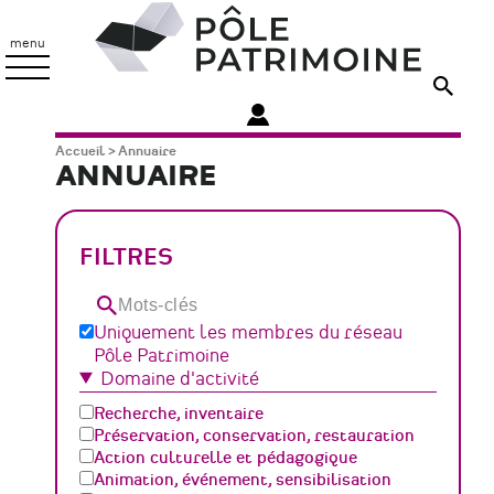
Aller
Pôle
au
Patrimoine
menu
contenu
principal
Fil
Accueil
Annuaire
ANNUAIRE
d'Ariane
FILTRES
Mots-
clés
Uniquement les membres du réseau
Pôle Patrimoine
Domaine d'activité
Recherche, inventaire
Préservation, conservation, restauration
Action culturelle et pédagogique
Animation, événement, sensibilisation