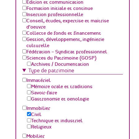
Edition et communication
Formation initiale et continue
Insertion professionnelle
Conseil, études, expertise et maitrise
d'oeuvre
Collecte de fonds et financement
Gestion, développement, ingénierie
culturelle
Fédération – Syndicat professionnel
Sciences du Patrimoine (GOSP)
Archives / Documentation
Type de patrimoine
Conservation du patrimoine et
archéologie
Immatériel
Humanités numériques
Mémoire orale et traditions
Relations Publiques (médiation
Savoir-faire
culturelle et valorisation)
Gastronomie et oenologie
Sciences des matériaux et de l'ingénierie
Immobilier
Civil
Technique et industriel
Religieux
Mobilier