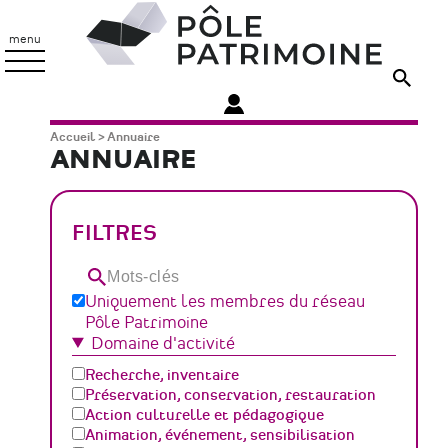
Aller
Pôle
au
Patrimoine
menu
contenu
principal
Fil
Accueil
Annuaire
ANNUAIRE
d'Ariane
FILTRES
Mots-
clés
Uniquement les membres du réseau
Pôle Patrimoine
Domaine d'activité
Recherche, inventaire
Préservation, conservation, restauration
Action culturelle et pédagogique
Animation, événement, sensibilisation