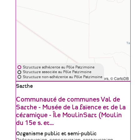
Structure adhérente au Pôle Patrimoine
Structure associée au Pôle Patrimoine
Structure non-adhérente au Pôle Patrimoine
Leaflet
|
©
OpenStreetMap
contributors, ©
CartoDB
Zone
Sarthe
géographique
Communauté de communes Val de
Sarthe - Musée de la faïence et de la
céramique - Île MoulinSart (Moulin
du 15e s. et
…
Type
Organisme public et semi-public