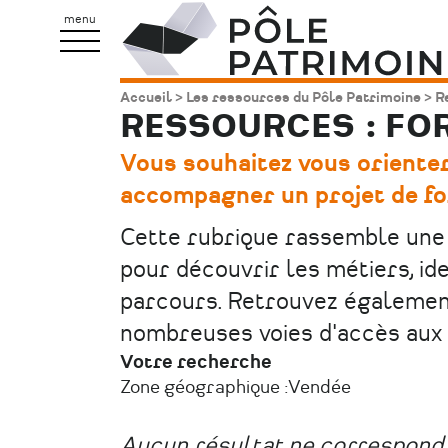
Aller
Pôle
menu
au
Patrimoine
contenu
Accueil
Les ressources du Pôle Patrimoine
Re
Fil
principal
RESSOURCES : FO
d'Ariane
Vous souhaitez vous orienter
accompagner un projet de fo
Cette rubrique rassemble une 
pour découvrir les métiers, ide
parcours. Retrouvez également
nombreuses voies d'accès aux 
Votre recherche
Zone géographique :
Vendée
Aucun résultat ne correspond 