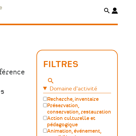
e
FILTRES
éférence
Mots-
Domaine d'activité
clés
es
Recherche, inventaire
Préservation,
conservation, restauration
Action culturelle et
pédagogique
Animation, événement,