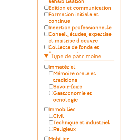
sensibilisation
Edition et communication
Formation initiale et
continue
Insertion professionnelle
Conseil, études, expertise
et maitrise d'oeuvre
Collecte de fonds et
financement
Type de patrimoine
Gestion, développement,
ingénierie culturelle
Immatériel
Fédération – Syndicat
Mémoire orale et
professionnel
traditions
Sciences du Patrimoine
Savoir-faire
(GOSP)
Gastronomie et
Archives /
oenologie
Documentation
Immobilier
Conservation du
Civil
patrimoine et
Technique et industriel
archéologie
Religieux
Humanités numériques
Mobilier
Relations Publiques