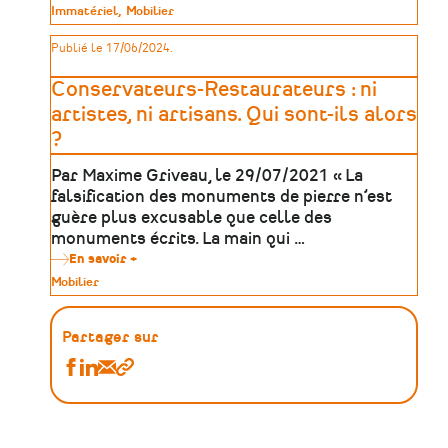
Jeanne
Type
Immatériel
Mobilier
Vielville,
de
médiatrice
patrimoine
Publié le 17/06/2024.
culturelle
au
Musée
Conservateurs-Restaurateurs : ni
des
Métiers
artistes, ni artisans. Qui sont-ils alors
?
Par Maxime Griveau, le 29/07/2021 « La
falsification des monuments de pierre n’est
guère plus excusable que celle des
monuments écrits. La main qui …
En savoir +
sur
Conservateurs-
Type
Mobilier
Restaurateurs
de
:
patrimoine
ni
artistes,
Partager sur
ni
artisans.
Partager
Partager
Partager
Copier
Qui
Ressources
Ressources
Ressources
le
sont-
:
:
:
lien
ils
alors
Métiers
Métiers
Métiers
?