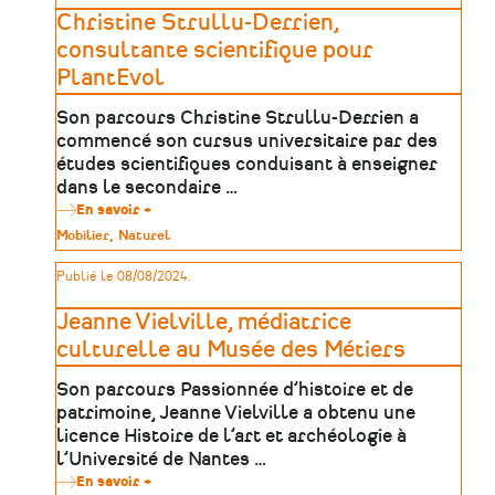
Christine Strullu-Derrien,
consultante scientifique pour
PlantEvol
Son parcours Christine Strullu-Derrien a
commencé son cursus universitaire par des
études scientifiques conduisant à enseigner
dans le secondaire …
En savoir +
sur
Christine
Type
Mobilier
Naturel
Strullu-
de
Derrien,
patrimoine
Publié le 08/08/2024.
consultante
scientifique
pour
Jeanne Vielville, médiatrice
PlantEvol
culturelle au Musée des Métiers
Son parcours Passionnée d’histoire et de
patrimoine, Jeanne Vielville a obtenu une
licence Histoire de l’art et archéologie à
l’Université de Nantes …
En savoir +
sur