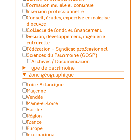
Formation initiale et continue
Insertion professionnelle
Conseil, études, expertise et maitrise
d'oeuvre
Collecte de fonds et financement
Gestion, développement, ingénierie
culturelle
Fédération – Syndicat professionnel
Sciences du Patrimoine (GOSP)
Archives / Documentation
Type de patrimoine
Conservation du patrimoine et
archéologie
Zone géographique
Humanités numériques
Loire-Atlantique
Relations Publiques (médiation
Mayenne
culturelle et valorisation)
Vendée
Sciences des matériaux et de l'ingénierie
Maine-et-loire
Sarthe
Région
France
Europe
International