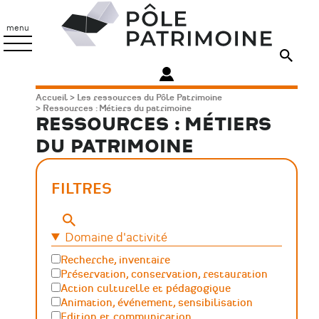
Aller
Pôle
au
Patrimoine
menu
contenu
principal
Fil
Accueil
Les ressources du Pôle Patrimoine
Ressources : Métiers du patrimoine
d'Ariane
RESSOURCES : MÉTIERS
DU PATRIMOINE
FILTRES
Mots-
clés
Domaine d'activité
Recherche, inventaire
Préservation, conservation, restauration
Action culturelle et pédagogique
Animation, événement, sensibilisation
Edition et communication