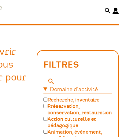
e
vrir
ous
FILTRES
r pour
Mots-
Domaine d'activité
clés
Recherche, inventaire
Préservation,
conservation, restauration
Action culturelle et
pédagogique
Animation, événement,