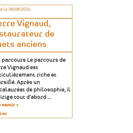
é le 08/08/2024.
erre Vignaud,
staurateur de
uets anciens
 parcours Le parcours de
rre Vignaud est
ticulièrement riche et
ersifié. Après un
calauréat de philosophie, il
dirige tout d’abord …
 savoir +
sur
Pierre
lier
Vignaud,
restaurateur
imoine
de