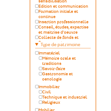
sensibilisation
Edition et communication
Formation initiale et
continue
Insertion professionnelle
Conseil, études, expertise
et maitrise d'oeuvre
Collecte de fonds et
financement
Type de patrimoine
Gestion, développement,
ingénierie culturelle
Immatériel
Fédération – Syndicat
Mémoire orale et
professionnel
traditions
Sciences du Patrimoine
Savoir-faire
(GOSP)
Gastronomie et
Archives /
oenologie
Documentation
Immobilier
Conservation du
Civil
patrimoine et
Technique et industriel
archéologie
Religieux
Humanités numériques
Mobilier
Relations Publiques