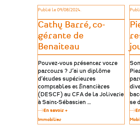
Publié le 09/08/2024.
Publi
Cathy Barré, co-
Pi
gérante de
re
Benaiteau
jo
Pouvez-vous présenter votre
Son
parcours ? J’ai un diplôme
Pie
d’études supérieures
par
comptables et financières
div
(DESCF) au CFA de la Joliverie
bac
à Saint-Sébastien …
se 
En savoir +
sur
En
Cathy
Type
Immobilier
Type
Mobi
Barré,
de
de
co-
patrimoine
patr
gérante