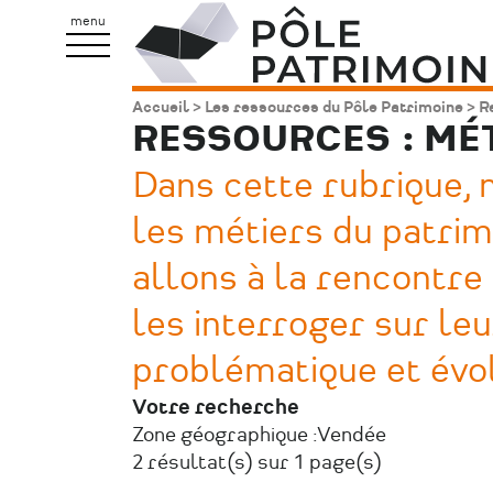
Aller
Pôle
menu
au
Patrimoine
contenu
Accueil
Les ressources du Pôle Patrimoine
Re
Fil
principal
RESSOURCES : MÉ
d'Ariane
Dans cette rubrique,
les métiers du patrim
allons à la rencontre
les interroger sur leu
problématique et évol
Votre recherche
Zone géographique :
Vendée
2 résultat(s) sur 1 page(s)