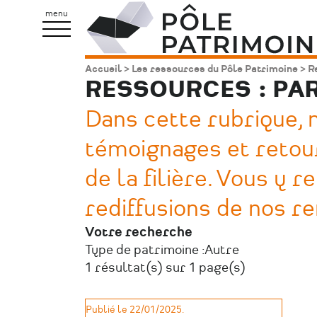
Aller
Pôle
menu
au
Patrimoine
contenu
Accueil
Les ressources du Pôle Patrimoine
Re
Fil
principal
RESSOURCES : PA
d'Ariane
Dans cette rubrique,
témoignages et retou
de la filière. Vous y
rediffusions de nos r
Votre recherche
Type de patrimoine :
Autre
1 résultat(s) sur 1 page(s)
Publié le 22/01/2025.