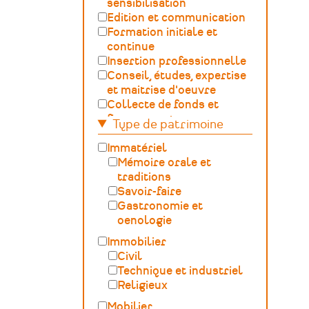
sensibilisation
Edition et communication
Formation initiale et
continue
Insertion professionnelle
Conseil, études, expertise
et maitrise d'oeuvre
Collecte de fonds et
financement
Type de patrimoine
Gestion, développement,
ingénierie culturelle
Immatériel
Fédération – Syndicat
Mémoire orale et
professionnel
traditions
Sciences du Patrimoine
Savoir-faire
(GOSP)
Gastronomie et
Archives /
oenologie
Documentation
Immobilier
Conservation du
Civil
patrimoine et
Technique et industriel
archéologie
Religieux
Humanités numériques
Mobilier
Relations Publiques