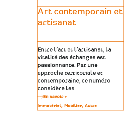
Art contemporain et
artisanat
Entre l’art et l’artisanat, la
vitalité des échanges est
passionnante. Par une
approche territoriale et
contemporaine, ce numéro
considère les …
En savoir +
sur
Art
Type
Immatériel
Mobilier
Autre
contemporain
de
et
patrimoine
artisanat