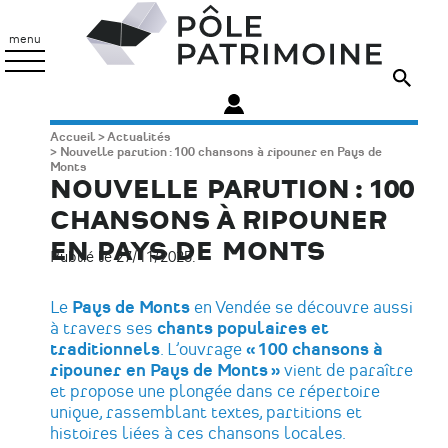
Aller
Pôle
au
Patrimoine
menu
contenu
principal
Fil
Accueil
Actualités
Nouvelle parution : 100 chansons à ripouner en Pays de
d'Ariane
Monts
NOUVELLE PARUTION : 100
CHANSONS À RIPOUNER
EN PAYS DE MONTS
Publié le 27/11/2025.
Le
Pays de Monts
en Vendée se découvre aussi
à travers ses
chants populaires et
traditionnels
. L’ouvrage
« 100 chansons à
ripouner en Pays de Monts »
vient de paraître
et propose une plongée dans ce répertoire
unique, rassemblant textes, partitions et
histoires liées à ces chansons locales.