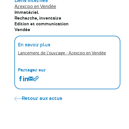
Liens internes
Arexcpo en Vendée
Immatériel
Recherche, inventaire
Edition et communication
Vendée
En savoir plus
Lancement de l'ouvrage - Arexcpo en Vendée
Partager sur
Partager
Partager
Partager
Copier
Nouvelle
Nouvelle
Nouvelle
le
parution :
parution :
parution :
lien
100
100
100
Retour aux actus
chansons
chansons
chansons
à
à
à
ripouner
ripouner
ripouner
en
en
en
Pays
Pays
Pays