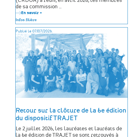
(CRDOA) a réuni, en avril 2026, les membres
de sa commission …
En savoir +
sur
30
Infos filière
ans
de
Publié le 07/07/2026.
la
CRDOA
:
le
récolement
des
œuvres
d'art
en
Pays
de
la
Loire
Retour sur la clôture de la 6e édition
du dispositif TRAJET
Le 2 juillet 2026, les lauréates et lauréats de
la 6e édition de TRAJET se sont retrouvés à