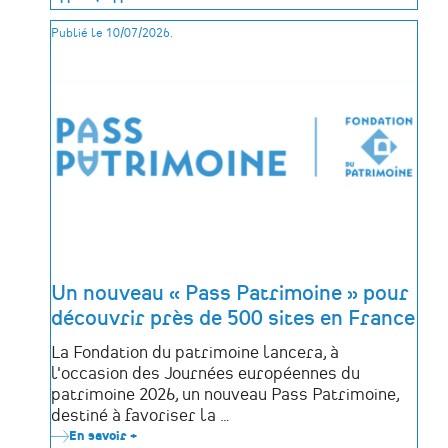
à
collecte
Publié le 10/07/2026.
:
La
Vigie
recherche
les
médailles
des
déportés
politiques
de
la
Mayenne
Un nouveau « Pass Patrimoine » pour
découvrir près de 500 sites en France
La Fondation du patrimoine lancera, à
l'occasion des Journées européennes du
patrimoine 2026, un nouveau Pass Patrimoine,
destiné à favoriser la …
En savoir +
sur