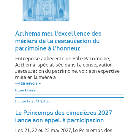
Arthema met l'excellence des
métiers de la restauration du
patrimoine à l'honneur
Entreprise adhérente de Pôle Patrimoine,
Arthema, spécialisée dans la conservation-
restauration du patrimoine, voit son expertise
mise en lumière à …
En savoir +
sur
Arthema
Infos filière
met
l'excellence
Publié le 28/07/2026.
des
métiers
de
Le Printemps des cimetières 2027
la
lance son appel à participation
restauration
du
patrimoine
Les 21, 22 et 23 mai 2027, le Printemps des
à