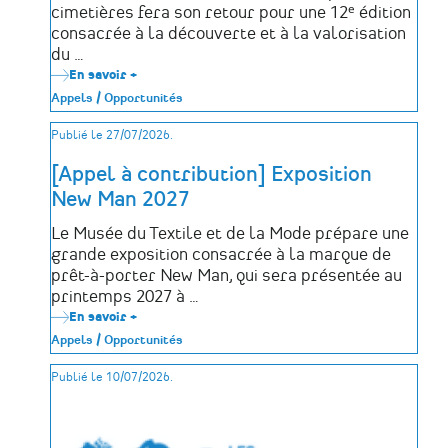
cimetières fera son retour pour une 12ᵉ édition
l'honneur
consacrée à la découverte et à la valorisation
du …
En savoir +
sur
Le
Appels / Opportunités
Printemps
des
Publié le 27/07/2026.
cimetières
2027
lance
[Appel à contribution] Exposition
son
New Man 2027
appel
à
participation
Le Musée du Textile et de la Mode prépare une
grande exposition consacrée à la marque de
prêt-à-porter New Man, qui sera présentée au
printemps 2027 à …
En savoir +
sur
[Appel
Appels / Opportunités
à
contribution]
Publié le 10/07/2026.
Exposition
New
Man
2027