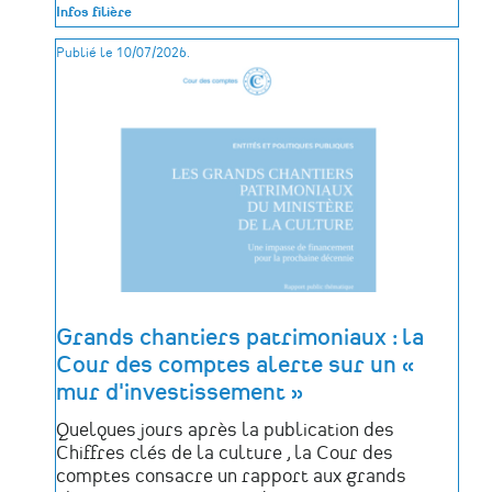
Un
Infos filière
nouveau
«
Publié le 10/07/2026.
Pass
Patrimoine
»
pour
découvrir
près
de
500
sites
en
France
Grands chantiers patrimoniaux : la
Cour des comptes alerte sur un «
mur d'investissement »
Quelques jours après la publication des
Chiffres clés de la culture , la Cour des
comptes consacre un rapport aux grands