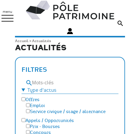
Aller
Pôle
au
Patrimoine
menu
contenu
principal
Fil
Accueil
Actualités
ACTUALITÉS
d'Ariane
FILTRES
Mots-
clés
Type d'actus
Offres
Emploi
Service civique / stage / alternance
Appels / Opportunités
Prix - Bourses
Concours