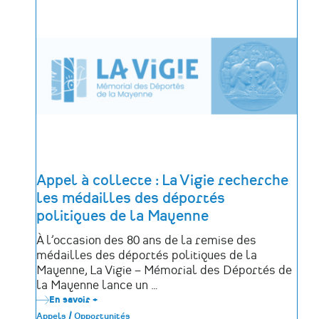
Mémoire
poursuivent
leur
dialogue
autour
des
mémoires
afro-
atlantiques
avec
le
projet
PANO
DA
COSTA
#2
Appel à collecte : La Vigie recherche
les médailles des déportés
politiques de la Mayenne
À l’occasion des 80 ans de la remise des
médailles des déportés politiques de la
Mayenne, La Vigie – Mémorial des Déportés de
la Mayenne lance un …
En savoir +
sur
Appel
Appels / Opportunités