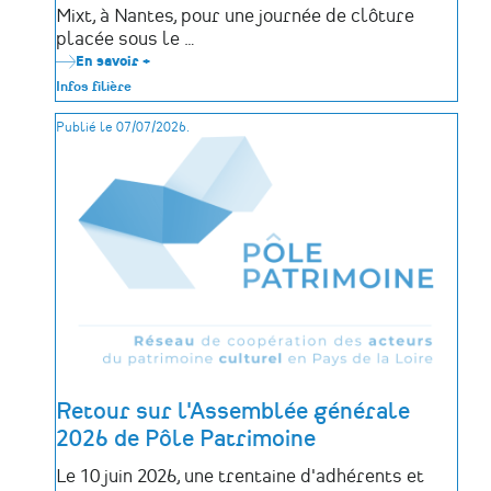
Mixt, à Nantes, pour une journée de clôture
placée sous le …
En savoir +
sur
Retour
Infos filière
sur
la
Publié le 07/07/2026.
clôture
de
la
6e
édition
du
dispositif
TRAJET
Retour sur l'Assemblée générale
2026 de Pôle Patrimoine
Le 10 juin 2026, une trentaine d'adhérents et