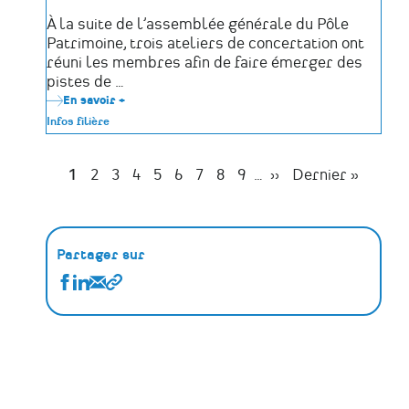
À la suite de l’assemblée générale du Pôle
Patrimoine, trois ateliers de concertation ont
réuni les membres afin de faire émerger des
pistes de …
En savoir +
sur
Retour
Infos filière
sur
l'assemblée
générale
2026
Page
1
Page
2
Page
3
Page
4
Page
5
Page
6
Page
7
Page
8
Page
9
…
Page
››
Dernière
Dernier »
:
Pagination
suivante
page
restitution
des
ateliers
de
concertation
Partager sur
Partager
Partager
Partager
Copier
Actualités
Actualités
Actualités
le
sur
sur
par
lien
Facebook
Linkedin
Email