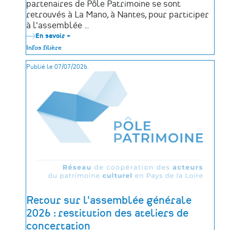
partenaires de Pôle Patrimoine se sont
retrouvés à La Mano, à Nantes, pour participer
à l'assemblée …
En savoir +
sur
Retour
Infos filière
sur
l'Assemblée
Publié le 07/07/2026.
générale
2026
de
Pôle
Patrimoine
Retour sur l'assemblée générale
2026 : restitution des ateliers de
concertation