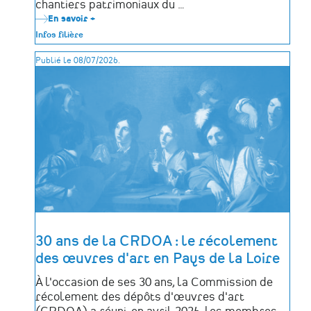
chantiers patrimoniaux du …
En savoir +
sur
Grands
Infos filière
chantiers
patrimoniaux
Publié le 08/07/2026.
:
la
Cour
des
comptes
alerte
sur
un
«
mur
d'investissement
»
30 ans de la CRDOA : le récolement
des œuvres d'art en Pays de la Loire
À l'occasion de ses 30 ans, la Commission de
récolement des dépôts d'œuvres d'art