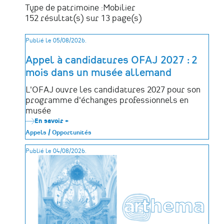
Type de patrimoine :
Mobilier
152 résultat(s) sur 13 page(s)
Publié le 05/08/2026.
Appel à candidatures OFAJ 2027 : 2
mois dans un musée allemand
L'OFAJ ouvre les candidatures 2027 pour son
programme d'échanges professionnels en
musée
En savoir +
sur
Appel
Appels / Opportunités
à
candidatures
Publié le 04/08/2026.
OFAJ
2027
:
2
mois
dans
un
musée
allemand