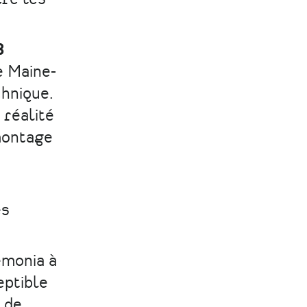
3
e Maine-
chnique.
 réalité
 montage
es
émonia à
eptible
 de