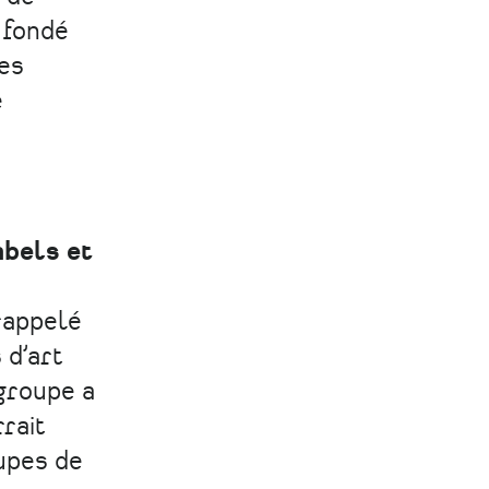
 fondé
les
e
abels et
 rappelé
 d’art
 groupe a
rait
upes de