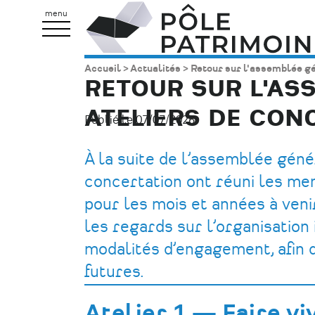
Aller
Pôle
menu
au
Patrimoine
contenu
Accueil
Actualités
Retour sur l'assemblée gén
Fil
principal
RETOUR SUR L'ASS
d'Ariane
ATELIERS DE CON
Publié le 07/07/2026.
À la suite de l’assemblée géné
concertation ont réuni les mem
pour les mois et années à veni
les regards sur l’organisation 
modalités d’engagement, afin 
futures.
Atelier 1 — Faire vi