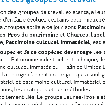
ion des groupes de travail existants, à leu
té d’en faire évoluer certains pour mieux 
is groupes actifs à ce jour sont
Patrimoin
es-Pros du patrimoine
et
Chartes, label
pe,
Patrimoine culturel immatériel
, est 
ouper et faire coopérer davantage les 
s
— Patrimoine industriel et technique, J
ne culturel immatériel — afin de limiter 
r la charge d’animation. Le groupe a souli
ustriel et patrimoine culturel immatériel 
ditions, les pratiques et les méthodes de
roitement liés. Le groupe Jeunes-Pros a é
s la mesure où il contribue à faire connaî