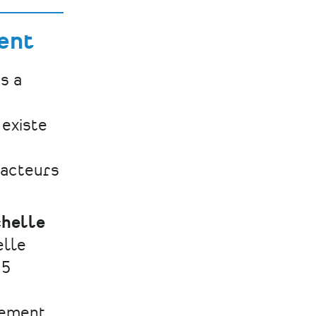
ent
s a
 existe
s acteurs
chelle
elle
 5
vement