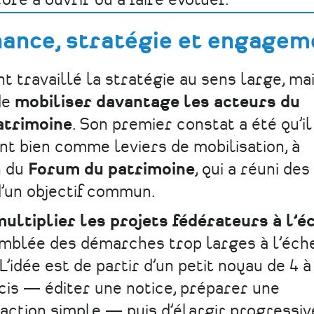
re à ouvrir ou à faire évoluer.
ance, stratégie et engagem
t travaillé la stratégie au sens large, mai
de
mobiliser davantage les acteurs du
atrimoine
. Son premier constat a été qu’il
ent bien comme leviers de mobilisation, à
n du
Forum du patrimoine
, qui a réuni de
d’un objectif commun.
multiplier les projets fédérateurs à l’é
’emblée des démarches trop larges à l’éch
idée est de partir d’un petit noyau de 4 à
cis — éditer une notice, préparer une
action simple — puis d’élargir progressi