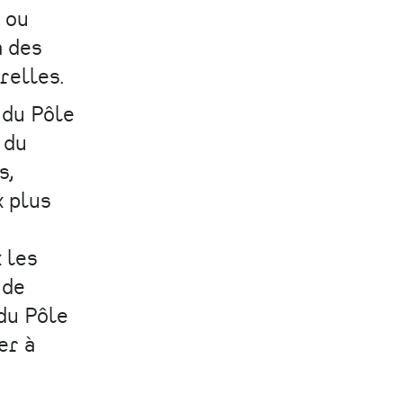
s ou
à des
relles.
 du Pôle
 du
s,
x plus
 les
 de
 du Pôle
er à