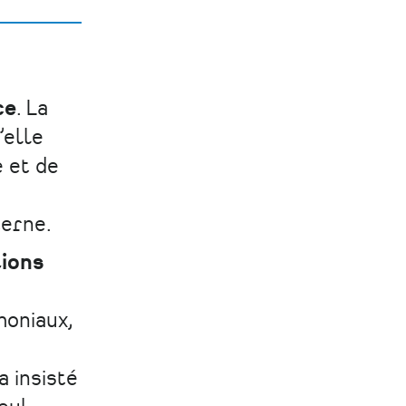
ce
. La
’elle
 et de
terne.
tions
moniaux,
 insisté