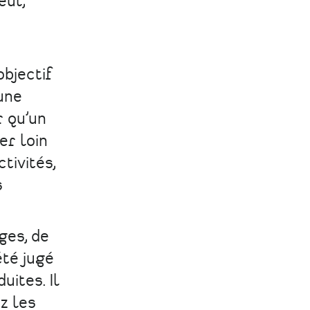
eul,
objectif
une
r qu’un
er loin
tivités,
s
ges, de
été jugé
uites. Il
z les