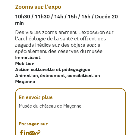
Zooms sur l’expo
10h30 / 11h30 / 14h / 15h / 16h / Durée 20
min
Des visites zooms animent l’exposition sur
l’archéologie de la santé et offrent des
regards inédits sur des objets sortis
spécialement des réserves du musée.
Immatériel
Mobilier
Action culturelle et pédagogique
Animation, événement, sensibilisation
Mayenne
En savoir plus
Musée du château de Mayenne
Partager sur
Partager
Partager
Partager
Copier