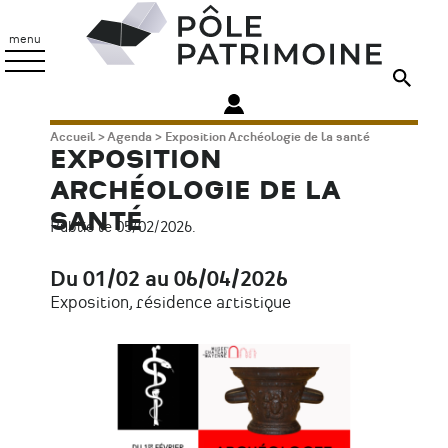
Aller
Pôle
au
Patrimoine
menu
contenu
principal
Fil
Accueil
Agenda
Exposition Archéologie de la santé
EXPOSITION
d'Ariane
ARCHÉOLOGIE DE LA
SANTÉ
Publié le 05/02/2026.
Du 01/02 au 06/04/2026
Date
Exposition, résidence artistique
Type
d'évènement