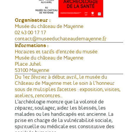
Organisateur :
Musée du château de Mayenne
Téléphone
02 43 00 17 17
Courriel
contact@museeduchateaudemayenne.fr
Informations :
Horaires
Horaires et tarifs d’entrée du musée
Lieu
Musée du château de Mayenne
Adresse
Place Juhel
53100
Mayenne
France
Du 1er février à début avril, le musée du
Château de Mayenne met le soin à l’honneur
sous de multiples facettes : exposition, visites,
ateliers, rencontres…
L’archéologie montre que la volonté de
réparer, soulager, aider les blessés, les
malades ou les handicapés est ancienne. La
prise en charge de la vulnérabilité sociale,
spirituelle ou médicale est constitutive des