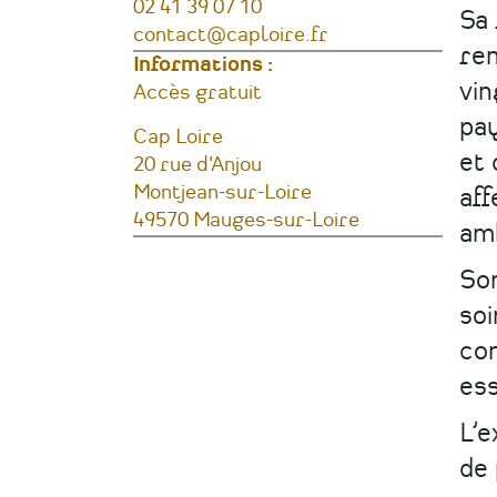
Téléphone
02 41 39 07 10
Sa 
Courriel
contact@caploire.fr
ren
Informations :
vin
Tarifs
Accès gratuit
pay
Lieu
Cap Loire
et 
Adresse
20 rue d'Anjou
Montjean-sur-Loire
aff
49570
Mauges-sur-Loire
am
France
Son
soi
co
ess
L’e
de 