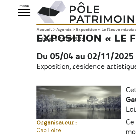
Aller
Pôle
menu
au
Patrimoine
contenu
Accueil
Agenda
Exposition « Le fleuve miroir
Fil
principal
EXPOSITION « LE 
Publié le 25/04/2025.
d'Ariane
Du 05/04 au 02/11/2025
Date
Exposition, résidence artistiqu
Type
d'évènement
Ce
Ga
Loi
Ce 
Organisateur :
Cap Loire
moi