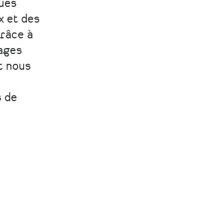
gues
x et des
Grâce à
sages
t nous
s de