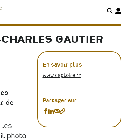
e
N-CHARLES GAUTIER
En savoir plus
www.caploire.fr
les
Partager sur
r de
Partager
Partager
Partager
Copier
Exposition
Exposition
Exposition
le
 les
«
«
«
lien
l photo.