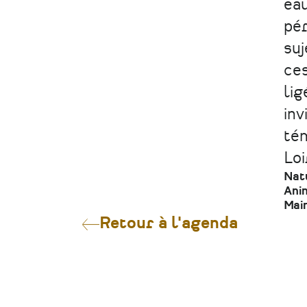
eau
pér
suj
ces
lig
inv
tém
Loi
Nat
Anim
Main
Retour à l'agenda