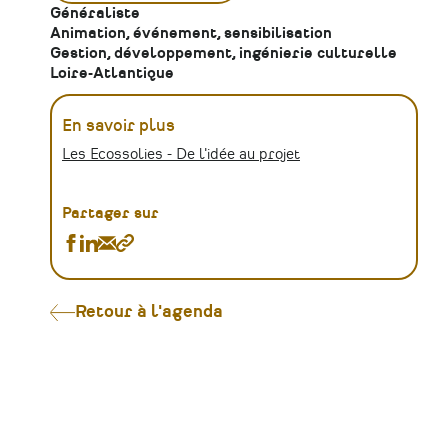
Généraliste
Animation, événement, sensibilisation
Gestion, développement, ingénierie culturelle
Loire-Atlantique
En savoir plus
Les Ecossolies - De l'idée au projet
Partager sur
Partager
Partager
Partager
Copier
[Atelier]
[Atelier]
[Atelier]
le
De
De
De
lien
l'idée
l'idée
l'idée
Retour à l'agenda
au
au
au
projet
projet
projet
sur
sur
par
Facebook
Linkedin
Email