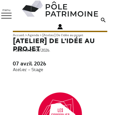
Aller
Pôle
au
Patrimoine
menu
contenu
principal
Fil
Accueil
Agenda
[Atelier] De l'idée au projet
[ATELIER] DE L'IDÉE AU
d'Ariane
PROJET
Publié le 25/03/2026.
07 avril 2026
Date
Atelier – Stage
Type
d'évènement