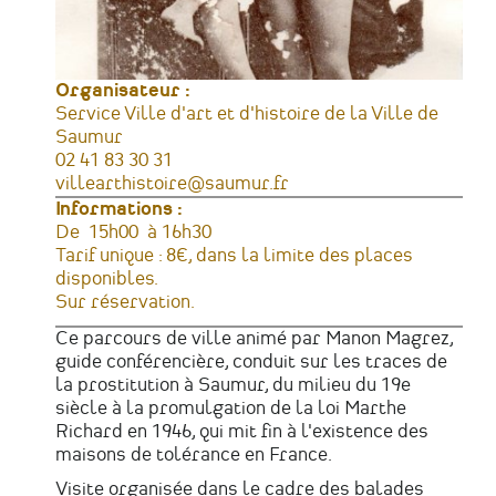
Organisateur :
Service Ville d'art et d'histoire de la Ville de
Saumur
Téléphone
02 41 83 30 31
Courriel
villearthistoire@saumur.fr
Informations :
Horaires
De 15h00 à 16h30
Tarifs
Tarif unique : 8€, dans la limite des places
disponibles.
Sur réservation.
Ce parcours de ville animé par Manon Magrez,
guide conférencière, conduit sur les traces de
la prostitution à Saumur, du milieu du 19e
siècle à la promulgation de la loi Marthe
Richard en 1946, qui mit fin à l'existence des
maisons de tolérance en France.
Visite organisée dans le cadre d
es balades