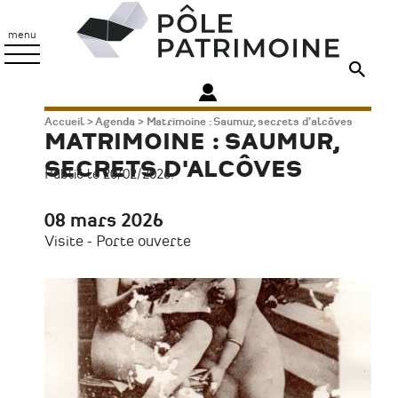
Aller
Pôle
au
Patrimoine
menu
contenu
principal
Fil
Accueil
Agenda
Matrimoine : Saumur, secrets d'alcôves
MATRIMOINE : SAUMUR,
d'Ariane
SECRETS D'ALCÔVES
Publié le 20/02/2026.
08 mars 2026
Date
Visite - Porte ouverte
Type
d'évènement