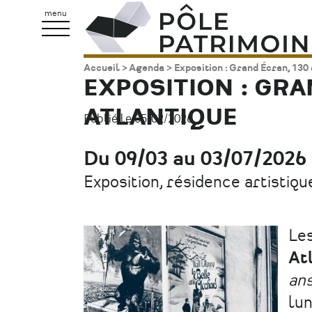
Aller
Pôle
menu
au
Patrimoine
contenu
Accueil
Agenda
Exposition : Grand Écran, 130
Fil
principal
EXPOSITION : GRA
d'Ariane
ATLANTIQUE
Publié le 05/02/2026.
Du 09/03 au 03/07/2026
Date
Exposition, résidence artistiqu
Type
d'évènement
Le
At
ans
lun