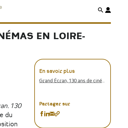
e
NÉMAS EN LOIRE-
En savoir plus
Grand Écran, 130 ans de cinémas en Loire-Atlantique
Partager sur
an. 130
Partager
Partager
Partager
Copier
e du
Exposition
Exposition
Exposition
le
sition