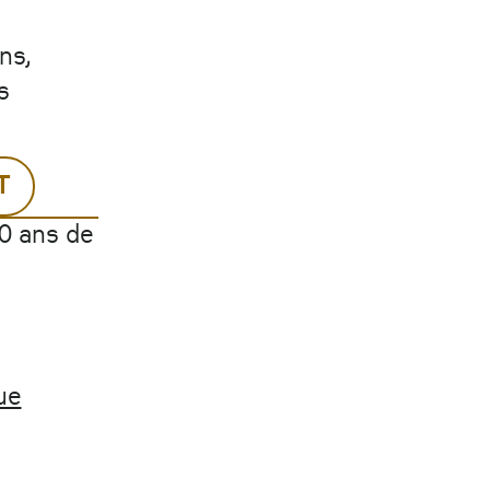
ns,
s
T
30 ans de
ue