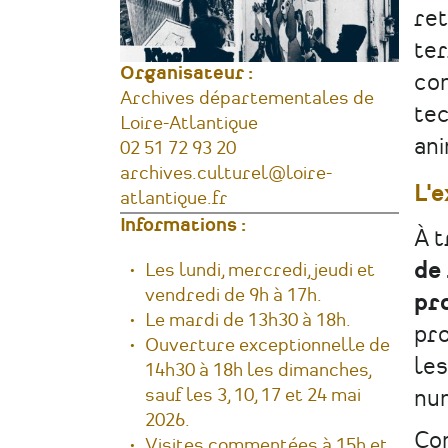
ret
ter
Organisateur :
con
Archives départementales de
tec
Loire-Atlantique
an
Téléphone
02 51 72 93 20
Courriel
archives.culturel@loire-
L'e
atlantique.fr
Informations :
À 
de
Horaires
Les lundi, mercredi, jeudi et
vendredi de 9h à 17h.
pr
Le mardi de 13h30 à 18h.
pro
Ouverture exceptionnelle de
les
14h30 à 18h les dimanches,
sauf les 3, 10, 17 et 24 mai
num
2026.
Con
Visites commentées à 15h et