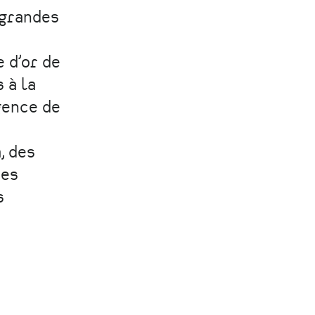
 grandes
e d’or de
 à la
gence de
, des
des
s