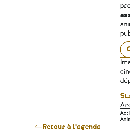
pr
as
ani
pub
Ima
cin
dép
St
Arc
Act
Anim
Retour à l'agenda