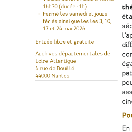
th
16h30 (durée : 1h)
Fermé les samedi et jours
éta
fériés ainsi que les les 3, 10,
séd
17 et 24 mai 2026.
l’a
Tarifs
Entrée libre et gratuite
dif
co
Lieu
Archives départementales de
Loire-Atlantique
éga
Adresse
6 rue de Bouillé
pat
44000
Nantes
pou
France
ass
ci
Pou
En 