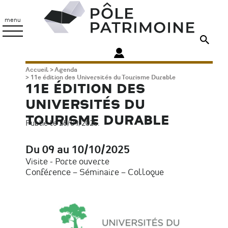
Aller
Pôle
au
Patrimoine
menu
contenu
principal
Fil
Accueil
Agenda
11e édition des Universités du Tourisme Durable
d'Ariane
11E ÉDITION DES
UNIVERSITÉS DU
TOURISME DURABLE
Publié le 26/09/2025.
Du 09 au 10/10/2025
Date
Visite - Porte ouverte
Type
Conférence – Séminaire – Colloque
d'évènement