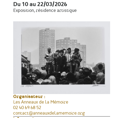
Du 10 au 22/03/2026
Date
Exposition, résidence artistique
Type
d'évènement
Organisateur :
Les Anneaux de la Mémoire
Téléphone
02 40 69 68 52
Courriel
contact@anneauxdelamemoire.org