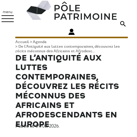
Aller
Pôle
au
Patrimoine
menu
contenu
principal
Fil
Accueil
Agenda
De l’Antiquité aux luttes contemporaines, découvrez les
d'Ariane
récits méconnus des Africains et Afrodesc...
DE L’ANTIQUITÉ AUX
LUTTES
CONTEMPORAINES,
DÉCOUVREZ LES RÉCITS
MÉCONNUS DES
AFRICAINS ET
AFRODESCENDANTS EN
EUROPE
Publié le 09/03/2026.