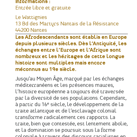
Informations :
Tarifs
Entrée libre et gratuite
Lieu
Le Wattignies
Adresse
13 Bd des Martyrs Nantais de la Résistance
44200
Nantes
France
Les Afrodescendants sont établis en Europe
depuis plusieurs siècles. Dès l’Antiquité, les
échanges entre l’Europe et l’Afrique sont
nombreux et les héritages de cette longue
histoire sont multiples mais encore
méconnus au 19e siècle.
Jusqu’au Moyen Âge, marqué par les échanges
méditerranéens et les présences maures,
l’histoire européenne a toujours été traversée
par la diversité de ses populations. Cependant,
à partir du 16ᵉ siècle, le développement de la
traite atlantique et de l’esclavage colonial
transforme radicalement ces rapports. La
traite, bien que contestée, est lentement abolie,
et la domination se poursuit sous la forme
coloniale à travers des discours racialistes en